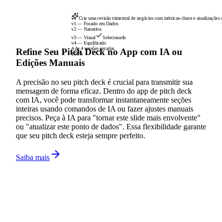
Crie uma revisão trimestral de negócios com métricas-chave e atualizações d
v1 — Focado em Dados
v2 — Narrativa
v3 — Visual
Selecionado
v4 — Equilibrado
4 de 4 versões geradas
Refine Seu Pitch Deck no App com IA ou
100%
Edições Manuais
A precisão no seu pitch deck é crucial para transmitir sua
mensagem de forma eficaz. Dentro do app de pitch deck
com IA, você pode transformar instantaneamente seções
inteiras usando comandos de IA ou fazer ajustes manuais
precisos. Peça à IA para "tornar este slide mais envolvente"
ou "atualizar este ponto de dados". Essa flexibilidade garante
que seu pitch deck esteja sempre perfeito.
Saiba mais