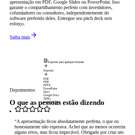
apresentação em PDF, Google Slides ou PowerPoint. Isso
garante o compartilhamento perfeito com investidores,
cofundadores ou consultores, independentemente do
software preferido deles. Entregue seu pitch deck sem
esforço.
Saiba mais
Exportar para qualquer formato
Exportar
PDF
PDF
PPTX
PowerPoint
Depoimentos
Docs
Google Docs
Slides
O que as pessoas estão dizendo
Google Slides
“
A apresentação ficou absolutamente perfeita, o que eu
honestamente não esperava. Achei que ao menos ocorreria
alguns erros, mas ficou impecável. Obrigado por criar um