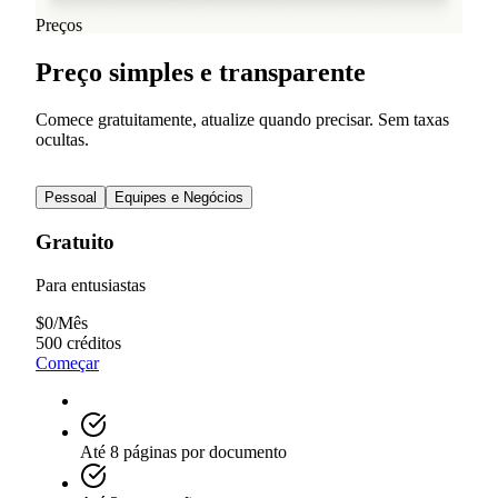
Ver todos os posts do blog
Preços
Preço simples e transparente
Comece gratuitamente, atualize quando precisar. Sem taxas
ocultas.
Pessoal
Equipes e Negócios
Gratuito
Para entusiastas
$
0
/
Mês
500 créditos
Começar
Até 8 páginas por documento