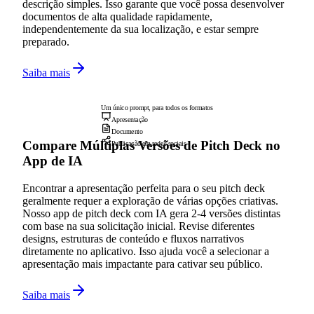
descrição simples. Isso garante que você possa desenvolver
documentos de alta qualidade rapidamente,
independentemente da sua localização, e estar sempre
preparado.
Saiba mais
Um único prompt, para todos os formatos
Apresentação
Documento
Compare Múltiplas Versões de Pitch Deck no
Publicação em redes sociais
App de IA
Encontrar a apresentação perfeita para o seu pitch deck
geralmente requer a exploração de várias opções criativas.
Nosso app de pitch deck com IA gera 2-4 versões distintas
com base na sua solicitação inicial. Revise diferentes
designs, estruturas de conteúdo e fluxos narrativos
diretamente no aplicativo. Isso ajuda você a selecionar a
apresentação mais impactante para cativar seu público.
Saiba mais