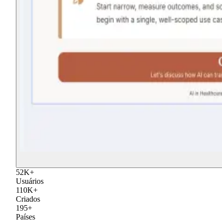
52
K
+
Usuários
110
K
+
Criados
195
+
Países