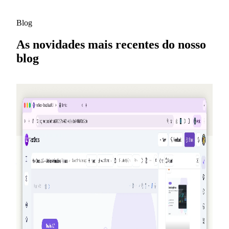
Blog
As novidades mais recentes do nosso
blog
2026-05-25
Indique amigos, ganhe créditos — NextDocs
v1.10
Um novo programa de indicação que rende créditos para
você (e para o seu amigo) toda vez que alguém se inscreve
— até US$50 por mês. Além disso, uma página pública de
Ofertas, modelos Premium para Pro+ e Ultra, e uma
recapitulação sobre Memória de IA.
Leia mais
2026-03-27