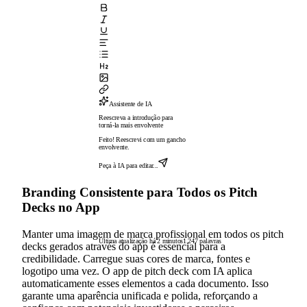
Assistente de IA
Reescreva a introdução para
torná-la mais envolvente
Feito! Reescrevi com um gancho
envolvente.
Peça à IA para editar...
Branding Consistente para Todos os Pitch
Decks no App
Manter uma imagem de marca profissional em todos os pitch
Última atualização há 2 minutos
1.247 palavras
decks gerados através do app é essencial para a
credibilidade. Carregue suas cores de marca, fontes e
logotipo uma vez. O app de pitch deck com IA aplica
automaticamente esses elementos a cada documento. Isso
garante uma aparência unificada e polida, reforçando a