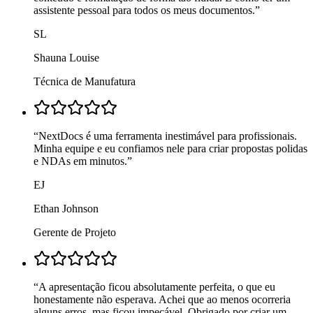
assistente pessoal para todos os meus documentos.
”
SL
Shauna Louise
Técnica de Manufatura
“
NextDocs é uma ferramenta inestimável para profissionais.
Minha equipe e eu confiamos nele para criar propostas polidas
e NDAs em minutos.
”
EJ
Ethan Johnson
Gerente de Projeto
“
A apresentação ficou absolutamente perfeita, o que eu
honestamente não esperava. Achei que ao menos ocorreria
alguns erros, mas ficou impecável. Obrigado por criar um