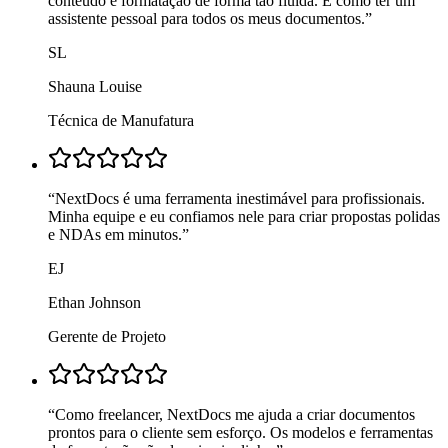
conteúdo e formatação de forma tão fluida. É como ter um
assistente pessoal para todos os meus documentos.
”
SL
Shauna Louise
Técnica de Manufatura
“
NextDocs é uma ferramenta inestimável para profissionais.
Minha equipe e eu confiamos nele para criar propostas polidas
e NDAs em minutos.
”
EJ
Ethan Johnson
Gerente de Projeto
“
Como freelancer, NextDocs me ajuda a criar documentos
prontos para o cliente sem esforço. Os modelos e ferramentas