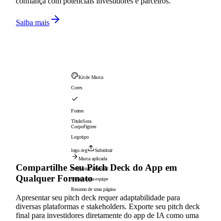
confiança com potenciais investidores e parceiros.
Saiba mais
Kit de Marca
Cores
Fontes
Título
Sora
Corpo
Figtree
Logotipo
logo.svg
Substituir
Marca aplicada
Compartilhe Seu Pitch Deck do App em
Proposta Comercial
Qualquer Formato
Relatório da equipe
Resumo de uma página
Apresentar seu pitch deck requer adaptabilidade para
diversas plataformas e stakeholders. Exporte seu pitch deck
final para investidores diretamente do app de IA como uma