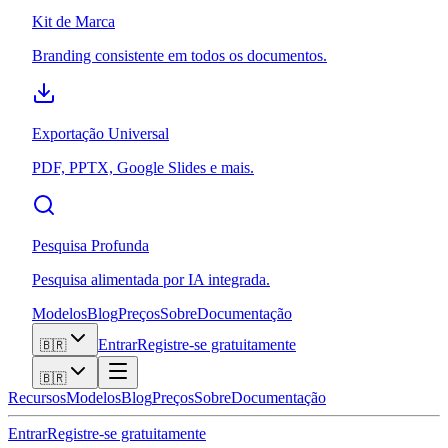
Kit de Marca
Branding consistente em todos os documentos.
Exportação Universal
PDF, PPTX, Google Slides e mais.
Pesquisa Profunda
Pesquisa alimentada por IA integrada.
Modelos
Blog
Preços
Sobre
Documentação
Entrar
Registre-se gratuitamente
🇧🇷
🇧🇷
Recursos
Modelos
Blog
Preços
Sobre
Documentação
Entrar
Registre-se gratuitamente