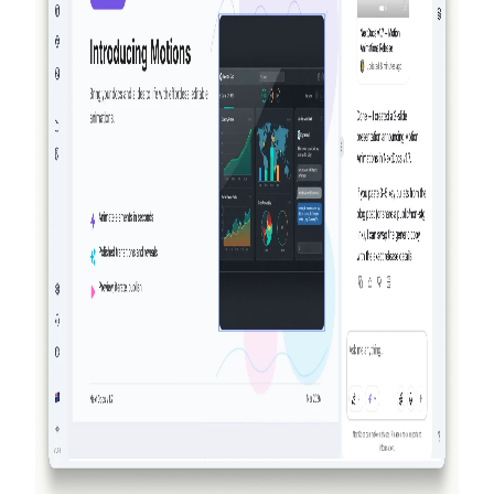
Totalmente com agência: como o NextDocs
cria, verifica e refina seus documentos e
apresentações
NextDocs não gera apenas algo e torce pelo melhor. Com a
v1.8, a IA cria o seu documento, revisa visualmente o que
foi criado e o refina — tudo antes de você ver o resultado.
Nenhuma outra ferramenta de documentos ou apresentações
com IA faz isso.
Leia mais
2026-03-14
NextDocs v1.7.0: Animacoes de Movimento,
Exportacao de Video e Mais
Adicione animacoes de entrada, saida e enfase a qualquer
objeto nas suas apresentacoes. O NextDocs v1.7.0 traz
animacoes de movimento, exportacao de video e uma
experiencia de marketing redesenhada.
Leia mais