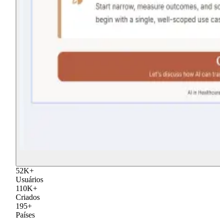
52
K
+
Usuários
110
K
+
Criados
195
+
Países