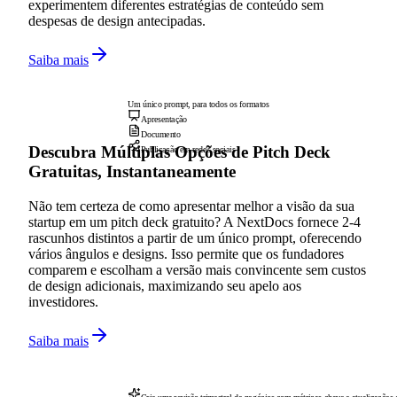
experimentem diferentes estratégias de conteúdo sem
despesas de design antecipadas.
Saiba mais
Um único prompt, para todos os formatos
Apresentação
Documento
Descubra Múltiplas Opções de Pitch Deck
Publicação em redes sociais
Gratuitas, Instantaneamente
Não tem certeza de como apresentar melhor a visão da sua
startup em um pitch deck gratuito? A NextDocs fornece 2-4
rascunhos distintos a partir de um único prompt, oferecendo
vários ângulos e designs. Isso permite que os fundadores
comparem e escolham a versão mais convincente sem custos
de design adicionais, maximizando seu apelo aos
investidores.
Saiba mais