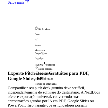
Saiba mais
Kit de Marca
Cores
Fontes
Título
Sora
Corpo
Figtree
Logotipo
logo.svg
Substituir
Marca aplicada
Exporte Pitch Decks Gratuitos para PDF,
Proposta Comercial
Google Slides, PPT
Relatório da equipe
Resumo de uma página
Compartilhar seu pitch deck gratuito deve ser fácil,
independentemente do software do destinatário. A NextDocs
oferece exportação universal, convertendo suas
apresentações geradas por IA em PDF, Google Slides ou
PowerPoint. Isso garante que os fundadores possam