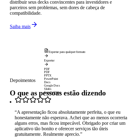
distribuir seus decks convincentes para investidores e
parceiros sem problemas, sem dores de cabeça de
compatibilidade.
Saiba mais
Exportar para qualquer formato
Exportar
PDF
PDF
PPTX
PowerPoint
Depoimentos
Docs
Google Docs
Slides
O que as pessoas estão dizendo
Google Slides
“
A apresentação ficou absolutamente perfeita, o que eu
honestamente não esperava. Achei que ao menos ocorreria
alguns erros, mas ficou impecável. Obrigado por criar um
aplicativo tão bonito e oferecer serviços tão úteis
gratuitamente. Realmente aprecio.
”