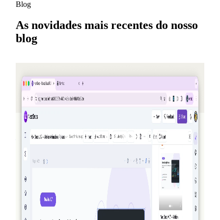
Blog
As novidades mais recentes do nosso
blog
2026-05-25
Indique amigos, ganhe créditos — NextDocs
v1.10
Um novo programa de indicação que rende créditos para
você (e para o seu amigo) toda vez que alguém se inscreve
— até US$50 por mês. Além disso, uma página pública de
Ofertas, modelos Premium para Pro+ e Ultra, e uma
recapitulação sobre Memória de IA.
Leia mais
2026-03-27
Totalmente com agência: como o NextDocs