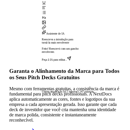
Assistente de IA
Reescreva a introdução para
torná-la mais envolvente
Feito! Reescrevi com um gancho
envolvente.
Peça à IA para editar...
Garanta o Alinhamento da Marca para Todos
os Seus Pitch Decks Gratuitos
Mesmo com ferramentas gratuitas, a consistência da marca é
Última atualização há 2 minutos
1.247 palavras
fundamental para pitch decks profissionais. A NextDocs
aplica automaticamente as cores, fontes e logotipos da sua
empresa a cada apresentação gerada. Isso garante que cada
deck de investidor que você cria mantenha uma identidade
de marca polida, consistente e instantaneamente
reconhecível.