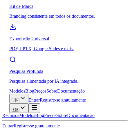
Kit de Marca
Branding consistente em todos os documentos.
Exportação Universal
PDF, PPTX, Google Slides e mais.
Pesquisa Profunda
Pesquisa alimentada por IA integrada.
Modelos
Blog
Preços
Sobre
Documentação
Entrar
Registre-se gratuitamente
🇧🇷
🇧🇷
Recursos
Modelos
Blog
Preços
Sobre
Documentação
Entrar
Registre-se gratuitamente