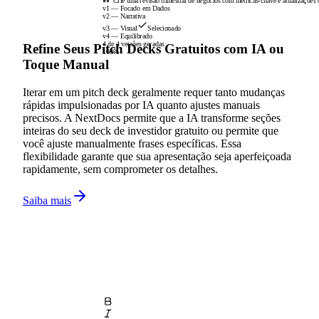
Crie uma revisão trimestral de negócios com métricas-chave e atualizações d
v1 — Focado em Dados
v2 — Narrativa
v3 — Visual
Selecionado
v4 — Equilibrado
4 de 4 versões geradas
Refine Seus Pitch Decks Gratuitos com IA ou
100%
Toque Manual
Iterar em um pitch deck geralmente requer tanto mudanças
rápidas impulsionadas por IA quanto ajustes manuais
precisos. A NextDocs permite que a IA transforme seções
inteiras do seu deck de investidor gratuito ou permite que
você ajuste manualmente frases específicas. Essa
flexibilidade garante que sua apresentação seja aperfeiçoada
rapidamente, sem comprometer os detalhes.
Saiba mais