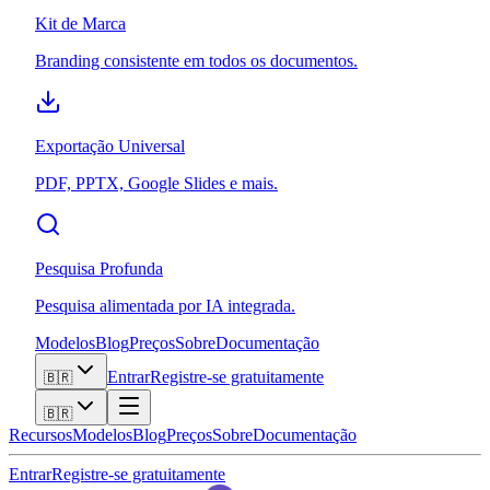
Kit de Marca
Branding consistente em todos os documentos.
Exportação Universal
PDF, PPTX, Google Slides e mais.
Pesquisa Profunda
Pesquisa alimentada por IA integrada.
Modelos
Blog
Preços
Sobre
Documentação
Entrar
Registre-se gratuitamente
🇧🇷
🇧🇷
Recursos
Modelos
Blog
Preços
Sobre
Documentação
Entrar
Registre-se gratuitamente