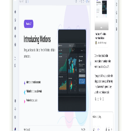
阅读更多
2026-03-27
真正具备代理性：NextDocs 如何创建、验证
并改进你的文档与演示文稿
NextDocs 不再只是生成并寄希望于结果。到 v1.8 版
本，AI 会创建你的文档、对所生成的内容进行可视化
审查并进行改进——在你看到结果之前就完成整套过
程。没有其他 AI 文档或演示工具能做到这一点。
阅读更多
2026-03-14
NextDocs v1.7.0：动态动画、视频导出及更多
功能
为演示文稿中的任何对象添加入场、退场和强调动画。
NextDocs v1.7.0 带来了动态动画、视频导出以及全新设