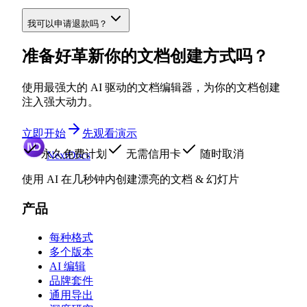
我可以申请退款吗？
准备好革新你的文档创建方式吗？
使用最强大的 AI 驱动的文档编辑器，为你的文档创建
注入强大动力。
立即开始
先观看演示
永久免费计划
无需信用卡
随时取消
NextDocs
使用 AI 在几秒钟内创建漂亮的文档 & 幻灯片
产品
每种格式
多个版本
AI 编辑
品牌套件
通用导出