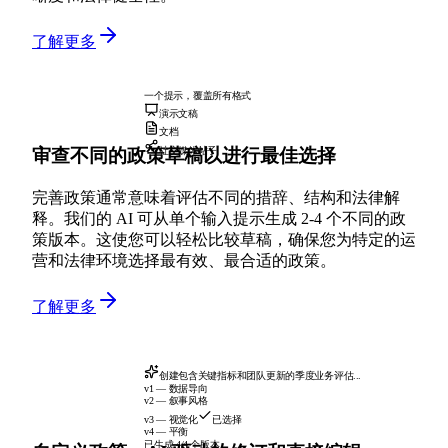
了解更多
一个提示，覆盖所有格式
演示文稿
文档
审查不同的政策草稿以进行最佳选择
社交媒体帖子
完善政策通常意味着评估不同的措辞、结构和法律解
释。我们的 AI 可从单个输入提示生成 2-4 个不同的政
策版本。这使您可以轻松比较草稿，确保您为特定的运
营和法律环境选择最有效、最合适的政策。
了解更多
创建包含关键指标和团队更新的季度业务评估...
v1 — 数据导向
v2 — 叙事风格
v3 — 视觉化
已选择
v4 — 平衡
已生成 4/4 个版本