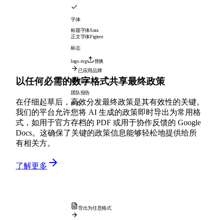
字体
标题字体
Sora
正文字体
Figtree
标志
logo.svg
替换
已应用品牌
以任何必需的数字格式共享最终政策
销售提案
团队报告
在仔细起草后，高效分发最终政策是其有效性的关键。
单页
我们的平台允许您将 AI 生成的政策即时导出为常用格
式，如用于官方存档的 PDF 或用于协作反馈的 Google
Docs。这确保了关键的政策信息能够轻松地提供给所
有相关方。
了解更多
导出为任意格式