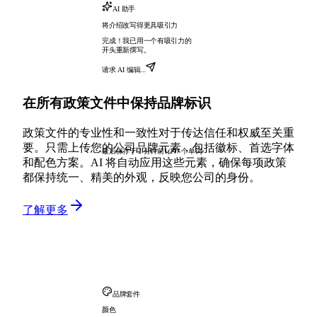
AI 助手
将介绍改写得更具吸引力
完成！我已用一个有吸引力的
开头重新撰写。
请求 AI 编辑...
在所有政策文件中保持品牌标识
政策文件的专业性和一致性对于传达信任和权威至关重
要。只需上传您的公司品牌元素，包括徽标、首选字体
最后保存于 2 分钟前
1,247 个单词
和配色方案。AI 将自动应用这些元素，确保每项政策
都保持统一、精美的外观，反映您公司的身份。
了解更多
品牌套件
颜色