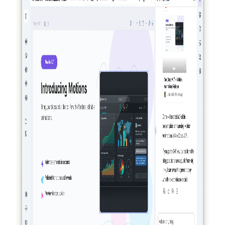
开的 Offers 页、面向 Pro+ 与 Ultra 的 Premium 模型，以
及对 AI Memory 的补充回顾。
阅读更多
2026-03-27
真正具备代理性：NextDocs 如何创建、验证
并改进你的文档与演示文稿
NextDocs 不再只是生成并寄希望于结果。到 v1.8 版
本，AI 会创建你的文档、对所生成的内容进行可视化
审查并进行改进——在你看到结果之前就完成整套过
程。没有其他 AI 文档或演示工具能做到这一点。
阅读更多
2026-03-14
NextDocs v1.7.0：动态动画、视频导出及更多
功能