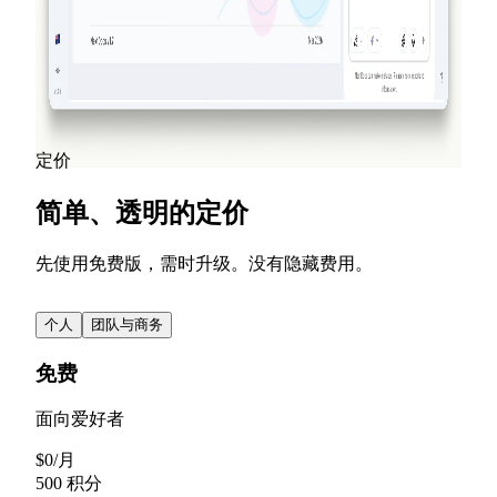
为演示文稿中的任何对象添加入场、退场和强调动画。
NextDocs v1.7.0 带来了动态动画、视频导出以及全新设
计的营销体验。
阅读更多
查看所有博客文章
定价
简单、透明的定价
先使用免费版，需时升级。没有隐藏费用。
个人
团队与商务
免费
面向爱好者
$
0
/
月
500 积分