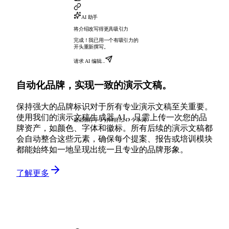
AI 助手
将介绍改写得更具吸引力
完成！我已用一个有吸引力的
开头重新撰写。
请求 AI 编辑...
自动化品牌，实现一致的演示文稿。
保持强大的品牌标识对于所有专业演示文稿至关重要。
使用我们的演示文稿生成器 AI，只需上传一次您的品
最后保存于 2 分钟前
1,247 个单词
牌资产，如颜色、字体和徽标。所有后续的演示文稿都
会自动整合这些元素，确保每个提案、报告或培训模块
都能始终如一地呈现出统一且专业的品牌形象。
了解更多