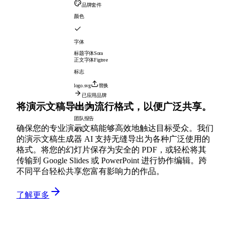
品牌套件
颜色
字体
标题字体
Sora
正文字体
Figtree
标志
logo.svg
替换
已应用品牌
将演示文稿导出为流行格式，以便广泛共享。
销售提案
团队报告
确保您的专业演示文稿能够高效地触达目标受众。我们
单页
的演示文稿生成器 AI 支持无缝导出为各种广泛使用的
格式。将您的幻灯片保存为安全的 PDF，或轻松将其
传输到 Google Slides 或 PowerPoint 进行协作编辑。跨
不同平台轻松共享您富有影响力的作品。
了解更多