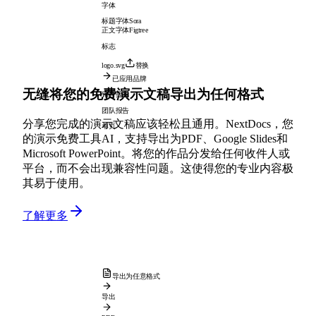
字体
标题字体
Sora
正文字体
Figtree
标志
logo.svg
替换
已应用品牌
无缝将您的免费演示文稿导出为任何格式
销售提案
团队报告
分享您完成的演示文稿应该轻松且通用。NextDocs，您
单页
的演示免费工具AI，支持导出为PDF、Google Slides和
Microsoft PowerPoint。将您的作品分发给任何收件人或
平台，而不会出现兼容性问题。这使得您的专业内容极
其易于使用。
了解更多
导出为任意格式
导出