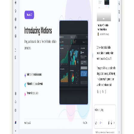
阅读更多
2026-03-27
真正具备代理性：NextDocs 如何创建、验证
并改进你的文档与演示文稿
NextDocs 不再只是生成并寄希望于结果。到 v1.8 版
本，AI 会创建你的文档、对所生成的内容进行可视化
审查并进行改进——在你看到结果之前就完成整套过
程。没有其他 AI 文档或演示工具能做到这一点。
阅读更多
2026-03-14
NextDocs v1.7.0：动态动画、视频导出及更多
功能
为演示文稿中的任何对象添加入场、退场和强调动画。
NextDocs v1.7.0 带来了动态动画、视频导出以及全新设
计的营销体验。