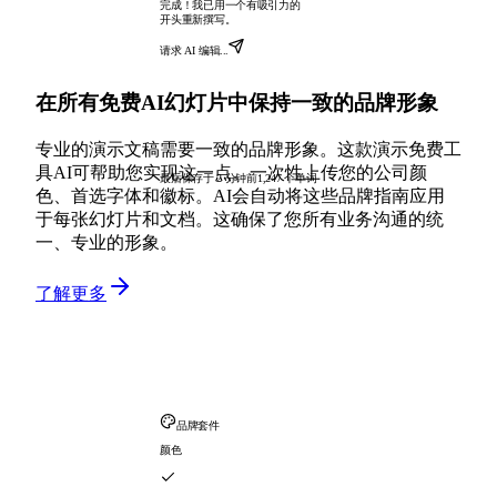
完成！我已用一个有吸引力的
开头重新撰写。
请求 AI 编辑...
在所有免费AI幻灯片中保持一致的品牌形象
专业的演示文稿需要一致的品牌形象。这款演示免费工
具AI可帮助您实现这一点。一次性上传您的公司颜
最后保存于 2 分钟前
1,247 个单词
色、首选字体和徽标。AI会自动将这些品牌指南应用
于每张幻灯片和文档。这确保了您所有业务沟通的统
一、专业的形象。
了解更多
品牌套件
颜色