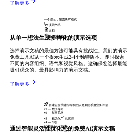
了解更多
一个提示，覆盖所有格式
演示文稿
文档
从单一想法生成多样化的演示选项
社交媒体帖子
选择演示文稿的最佳方法可能具有挑战性。我们的演示
免费工具AI从一个提示生成2-4个独特版本。即时探索
不同的内容组织、语气和视觉风格。这确保您选择最能
吸引观众的、最具影响力的演示文稿。
了解更多
创建包含关键指标和团队更新的季度业务评估...
v1 — 数据导向
v2 — 叙事风格
v3 — 视觉化
已选择
v4 — 平衡
已生成 4/4 个版本
通过智能灵活性优化您的免费AI演示文稿
100%