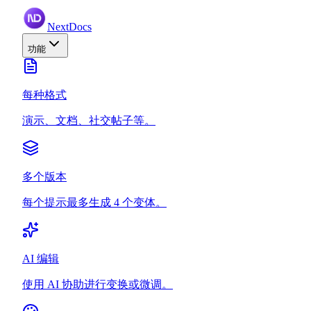
NextDocs
功能
每种格式
演示、文档、社交帖子等。
多个版本
每个提示最多生成 4 个变体。
AI 编辑
使用 AI 协助进行变换或微调。