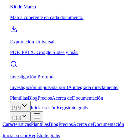
Kit de Marca
Marca coherente en cada documento.
Exportación Universal
PDF, PPTX, Google Slides y más.
Investigación Profunda
Investigación impulsada por IA integrada directamente.
Plantillas
Blog
Precios
Acerca de
Documentación
Iniciar sesión
Regístrate gratis
🇪🇸
🇪🇸
Características
Plantillas
Blog
Precios
Acerca de
Documentación
Iniciar sesión
Regístrate gratis