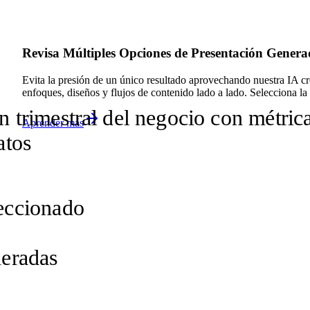
Revisa Múltiples Opciones de Presentación Genera
Evita la presión de un único resultado aprovechando nuestra IA cre
enfoques, diseños y flujos de contenido lado a lado. Selecciona l
n trimestral del negocio con métrica
Aprender más
atos
eccionado
neradas