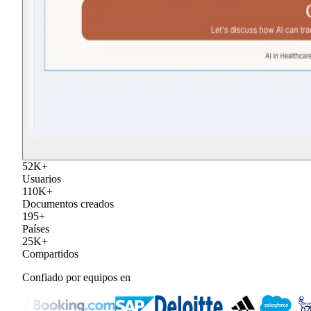
52
K
+
Usuarios
110
K
+
Documentos creados
195
+
Países
25
K
+
Compartidos
Confiado por equipos en