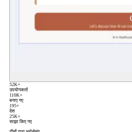
52
K
+
उपयोगकर्ता
110
K
+
बनाए गए
195
+
देश
25
K
+
साझा किए गए
टीमों द्वारा भरोसेमंद