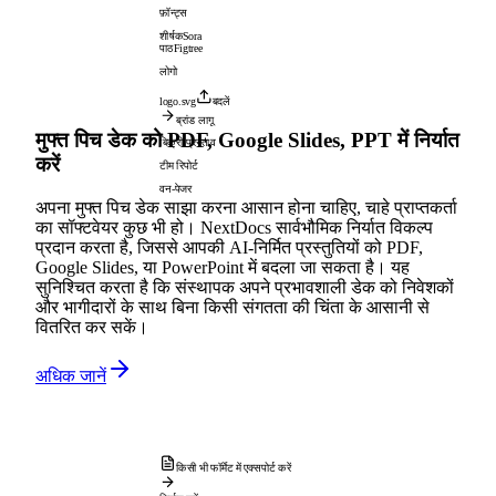
फ़ॉन्ट्स
शीर्षक
Sora
पाठ
Figtree
लोगो
logo.svg
बदलें
ब्रांड लागू
मुफ्त पिच डेक को PDF, Google Slides, PPT में निर्यात
बिक्री प्रस्ताव
करें
टीम रिपोर्ट
वन-पेजर
अपना मुफ्त पिच डेक साझा करना आसान होना चाहिए, चाहे प्राप्तकर्ता
का सॉफ्टवेयर कुछ भी हो। NextDocs सार्वभौमिक निर्यात विकल्प
प्रदान करता है, जिससे आपकी AI-निर्मित प्रस्तुतियों को PDF,
Google Slides, या PowerPoint में बदला जा सकता है। यह
सुनिश्चित करता है कि संस्थापक अपने प्रभावशाली डेक को निवेशकों
और भागीदारों के साथ बिना किसी संगतता की चिंता के आसानी से
वितरित कर सकें।
अधिक जानें
किसी भी फॉर्मेट में एक्सपोर्ट करें