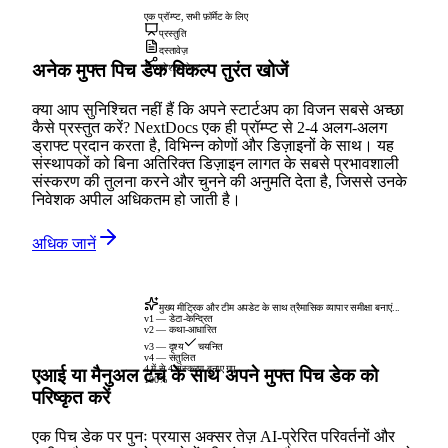
एक प्रॉम्प्ट, सभी फ़ॉर्मेट के लिए
प्रस्तुति
दस्तावेज़
अनेक मुफ्त पिच डेक विकल्प तुरंत खोजें
सोशल पोस्ट
क्या आप सुनिश्चित नहीं हैं कि अपने स्टार्टअप का विजन सबसे अच्छा
कैसे प्रस्तुत करें? NextDocs एक ही प्रॉम्प्ट से 2-4 अलग-अलग
ड्राफ्ट प्रदान करता है, विभिन्न कोणों और डिज़ाइनों के साथ। यह
संस्थापकों को बिना अतिरिक्त डिज़ाइन लागत के सबसे प्रभावशाली
संस्करण की तुलना करने और चुनने की अनुमति देता है, जिससे उनके
निवेशक अपील अधिकतम हो जाती है।
अधिक जानें
मुख्य मीट्रिक और टीम अपडेट के साथ त्रैमासिक व्यापार समीक्षा बनाएं...
v1 — डेटा-केन्द्रित
v2 — कथा-आधारित
v3 — दृश्य
चयनित
v4 — संतुलित
4 में से 4 संस्करण बनाए गए
एआई या मैनुअल टच के साथ अपने मुफ्त पिच डेक को
100%
परिष्कृत करें
एक पिच डेक पर पुनः प्रयास अक्सर तेज़ AI-प्रेरित परिवर्तनों और