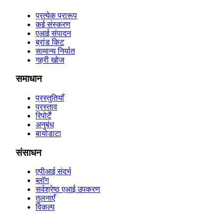
प्रत्येक प्रारूप
कई संस्करण
एआई संपादन
ब्रांड किट
सामान्य निर्यात
गहरी खोज
समाधान
प्रस्तुतियाँ
प्रस्ताव
रिपोर्टें
अनुबंध
बायोडाटा
संसाधन
एपीआई संदर्भ
ब्लॉग
सर्वश्रेष्ठ एआई उपकरण
तुलनाएँ
विकल्प