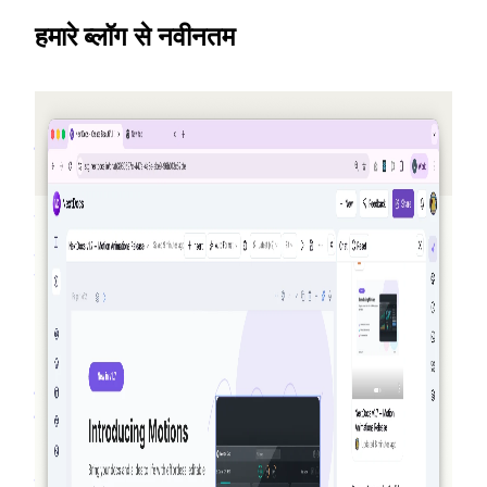
हमारे ब्लॉग से नवीनतम
2026-05-25
दोस्तों को रेफर करें, क्रेडिट कमाएं — NextDocs v1.10
एक नया रेफरल प्रोग्राम जो हर बार जब कोई साइन अप करता है तो
आपको (और आपके दोस्त) क्रेडिट देता है — महीने में अधिकतम $50
तक। साथ में एक सार्वजनिक ऑफ़र्स पेज, Pro+ और Ultra के लिए
प्रीमियम मॉडल, और AI Memory पर एक संक्षिप्त पुनरावलोकन।
अधिक पढ़ें
2026-03-27
सच्चे एजेंटिक: कैसे NextDocs आपके दस्तावेज़ और
प्रस्तुतियों को बनाता है, सत्यापित करता है, और सुधारता है
NextDocs अब केवल उत्पन्न करने और सर्वोत्तम की आशा करने वाला
नहीं है। v1.8 के साथ, AI आपका दस्तावेज़ बनाता है, जो उसने