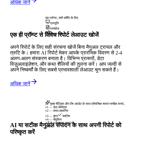
अधिक जानें
एक प्रॉम्प्ट, सभी फ़ॉर्मेट के लिए
प्रस्तुति
दस्तावेज़
एक ही प्रॉम्प्ट से विविध रिपोर्ट लेआउट खोजें
सोशल पोस्ट
अपने रिपोर्ट के लिए सही संरचना खोजें बिना मैनुअल ट्रायल और
त्रुटि के। हमारा AI रिपोर्ट मेकर आपके प्रारंभिक विवरण से 2-4
अलग-अलग संस्करण बनाता है। विभिन्न प्रारूपों, डेटा
विज़ुअलाइज़ेशन, और कथा शैलियों की तुलना करें। आप जल्दी से
अपने निष्कर्षों के लिए सबसे प्रभावशाली लेआउट चुन सकते हैं।
अधिक जानें
मुख्य मीट्रिक और टीम अपडेट के साथ त्रैमासिक व्यापार समीक्षा बनाएं...
v1 — डेटा-केन्द्रित
v2 — कथा-आधारित
v3 — दृश्य
चयनित
v4 — संतुलित
4 में से 4 संस्करण बनाए गए
AI या सटीक मैनुअल संपादन के साथ अपनी रिपोर्ट को
100%
परिष्कृत करें