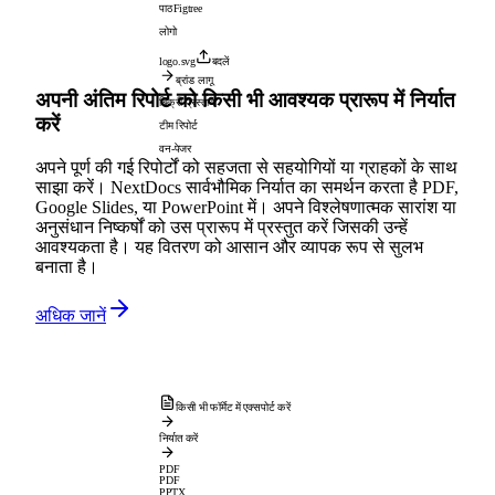
पाठ
Figtree
लोगो
logo.svg
बदलें
ब्रांड लागू
अपनी अंतिम रिपोर्ट को किसी भी आवश्यक प्रारूप में निर्यात
बिक्री प्रस्ताव
करें
टीम रिपोर्ट
वन-पेजर
अपने पूर्ण की गई रिपोर्टों को सहजता से सहयोगियों या ग्राहकों के साथ
साझा करें। NextDocs सार्वभौमिक निर्यात का समर्थन करता है PDF,
Google Slides, या PowerPoint में। अपने विश्लेषणात्मक सारांश या
अनुसंधान निष्कर्षों को उस प्रारूप में प्रस्तुत करें जिसकी उन्हें
आवश्यकता है। यह वितरण को आसान और व्यापक रूप से सुलभ
बनाता है।
अधिक जानें
किसी भी फॉर्मेट में एक्सपोर्ट करें
निर्यात करें
PDF
PDF
PPTX