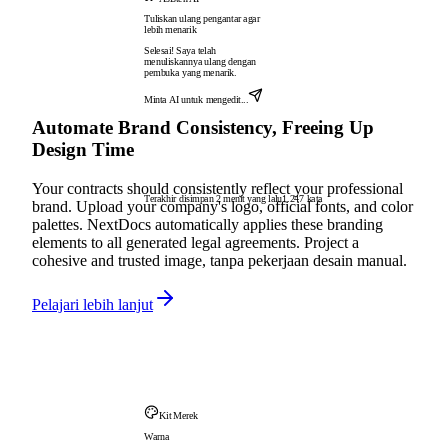
Tuliskan ulang pengantar agar
lebih menarik
Selesai! Saya telah
menuliskannya ulang dengan
pembuka yang menarik.
Minta AI untuk mengedit...
Automate Brand Consistency, Freeing Up
Design Time
Your contracts should consistently reflect your professional
Terakhir disimpan 2 menit yang lalu
1.247 kata
brand. Upload your company's logo, official fonts, and color
palettes. NextDocs automatically applies these branding
elements to all generated legal agreements. Project a
cohesive and trusted image, tanpa pekerjaan desain manual.
Pelajari lebih lanjut
Kit Merek
Warna