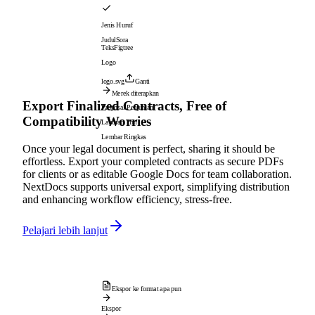
Jenis Huruf
Judul
Sora
Teks
Figtree
Logo
logo.svg
Ganti
Merek diterapkan
Export Finalized Contracts, Free of
Proposal Penjualan
Compatibility Worries
Laporan Tim
Lembar Ringkas
Once your legal document is perfect, sharing it should be
effortless. Export your completed contracts as secure PDFs
for clients or as editable Google Docs for team collaboration.
NextDocs supports universal export, simplifying distribution
and enhancing workflow efficiency, stress-free.
Pelajari lebih lanjut
Ekspor ke format apa pun
Ekspor