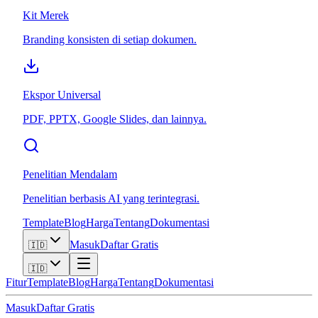
Kit Merek
Branding konsisten di setiap dokumen.
Ekspor Universal
PDF, PPTX, Google Slides, dan lainnya.
Penelitian Mendalam
Penelitian berbasis AI yang terintegrasi.
Template
Blog
Harga
Tentang
Dokumentasi
Masuk
Daftar Gratis
🇮🇩
🇮🇩
Fitur
Template
Blog
Harga
Tentang
Dokumentasi
Masuk
Daftar Gratis