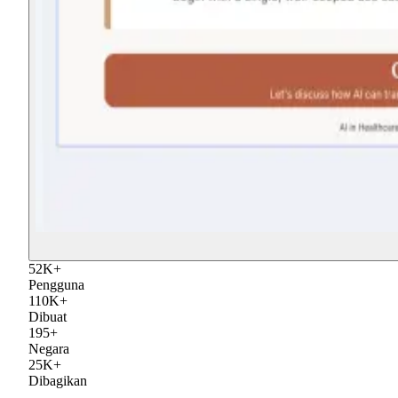
52
K
+
Pengguna
110
K
+
Dibuat
195
+
Negara
25
K
+
Dibagikan