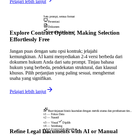
Pelajari lebih lanjut
Satu prompt, semua format
Presentasi
Dokumen
Explore Contract Options, Making Selection
Postingan Media Sosial
Effortlessly Free
Jangan puas dengan satu opsi kontrak; jelajahi
kemungkinan. AI kami menyediakan 2-4 versi berbeda dari
dokumen hukum Anda dari satu prompt. Tinjau bahasa
hukum yang berbeda, pendekatan struktural, dan klausul
khusus. Pilih perjanjian yang paling sesuai, menghemat
usaha yang signifikan.
Pelajari lebih lanjut
Buat tinjauan bisnis kuartalan dengan metrik utama dan pembaruan tim...
v1 — Fokus Data
v2 — Naratif
v3 — Visual
Dipilih
v4 — Seimbang
4 dari 4 versi telah dihasilkan
Refine Legal Documents with AI or Manual
100%