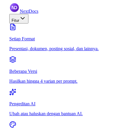
NextDocs
Fitur
Setiap Format
Presentasi, dokumen, posting sosial, dan lainnya.
Beberapa Versi
Hasilkan hingga 4 varian per prompt.
Pengeditan AI
Ubah atau haluskan dengan bantuan AI.