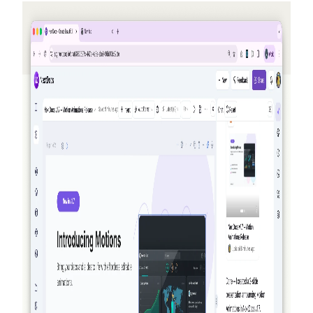
2026-05-25
Ajak teman, dapatkan kredit — NextDocs
v1.10
Program rujukan baru yang memberi kamu (dan temanmu)
kredit setiap kali seseorang mendaftar — hingga $50 per
bulan. Plus halaman Penawaran publik, model Premium
untuk Pro+ dan Ultra, serta rangkuman tentang AI Memory.
Baca selengkapnya
2026-03-27
Benar-benar agenik: bagaimana NextDocs
membuat, memverifikasi, dan
menyempurnakan dokumen serta presentasi
Anda
NextDocs tidak lagi sekadar menghasilkan dan berharap
yang terbaik. Dengan v1.8, AI membuat dokumen Anda,
meninjau secara visual apa yang dibangunnya, dan
menyempurnakannya — semuanya sebelum Anda melihat