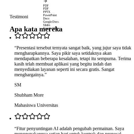
PDF
PDF
PPTX
PowerPoint
Testimoni
Docs
Google Docs
Slides
Apa kata mereka
Google Slides
“
Presentasi tersebut ternyata sangat baik, yang jujur saya tidak
mengharapkannya. Saya pikir saya setidaknya akan
mendapatkan beberapa kesalahan, tetapi itu sempurna. Terima
kasih telah membuat aplikasi yang begitu indah dan
menyediakan layanan seperti ini secara gratis. Sangat
menghargainya.
”
SM
Shubham More
Mahasiswa Universitas
“
Fitur penyuntingan AI adalah pengubah permainan. Saya
menggunakannya setiap hari untuk kontrak dan proposal—