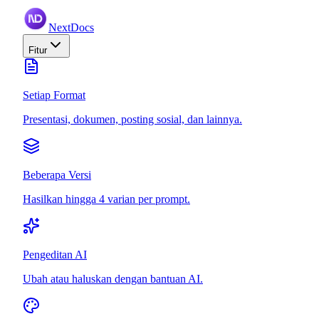
NextDocs
Fitur
Setiap Format
Presentasi, dokumen, posting sosial, dan lainnya.
Beberapa Versi
Hasilkan hingga 4 varian per prompt.
Pengeditan AI
Ubah atau haluskan dengan bantuan AI.