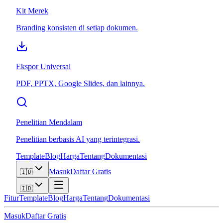
Kit Merek
Branding konsisten di setiap dokumen.
Ekspor Universal
PDF, PPTX, Google Slides, dan lainnya.
Penelitian Mendalam
Penelitian berbasis AI yang terintegrasi.
Template
Blog
Harga
Tentang
Dokumentasi
Masuk
Daftar Gratis
🇮🇩
🇮🇩
Fitur
Template
Blog
Harga
Tentang
Dokumentasi
Masuk
Daftar Gratis