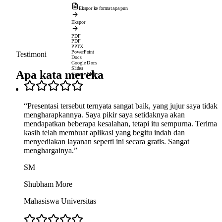
Ekspor ke format apa pun
Ekspor
PDF
PDF
PPTX
PowerPoint
Testimoni
Docs
Google Docs
Slides
Apa kata mereka
Google Slides
“
Presentasi tersebut ternyata sangat baik, yang jujur saya tidak
mengharapkannya. Saya pikir saya setidaknya akan
mendapatkan beberapa kesalahan, tetapi itu sempurna. Terima
kasih telah membuat aplikasi yang begitu indah dan
menyediakan layanan seperti ini secara gratis. Sangat
menghargainya.
”
SM
Shubham More
Mahasiswa Universitas