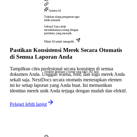
Asisten AI
Tuliskan ulang pengantar agar
lebih menarik
Selesai! Saya telah
menuliskannya ulang dengan
pembuka yang menarik.
Minta AI untuk mengedit...
Pastikan Konsistensi Merek Secara Otomatis
di Semua Laporan Anda
Tampilkan citra profesional secara konsisten di semua
Terakhir disimpan 2 menit yang lalu
1.247 kata
dokumen Anda. Unggah warna, font, dan logo merek Anda
sekali saja. NextDocs secara otomatis menerapkan elemen
ini ke setiap laporan yang Anda buat. Ini memastikan
identitas merek unik Anda terjaga dengan mudah dan efektif.
Pelajari lebih lanjut