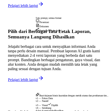
Pelajari lebih lanjut
Satu prompt, semua format
Presentasi
Dokumen
Pilih dari Berbagai Tata Letak Laporan,
Postingan Media Sosial
Semuanya Langsung Dihasilkan
Jelajahi berbagai cara untuk menyajikan informasi Anda
tanpa perlu desain manual. Pembuat laporan AI gratis kami
menyediakan 2-4 versi laporan yang berbeda dari satu
prompt. Bandingkan berbagai pengaturan, gaya visual, dan
alur konten. Anda dengan mudah memilih tata letak yang
paling sesuai dengan tujuan Anda.
Pelajari lebih lanjut
Buat tinjauan bisnis kuartalan dengan metrik utama dan pembaruan tim...
v1 — Fokus Data
v2 — Naratif
v3 — Visual
Dipilih
v4 — Seimbang
4 dari 4 versi telah dihasilkan