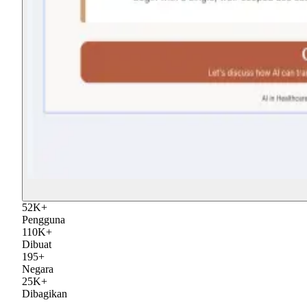
52
K
+
Pengguna
110
K
+
Dibuat
195
+
Negara
25
K
+
Dibagikan