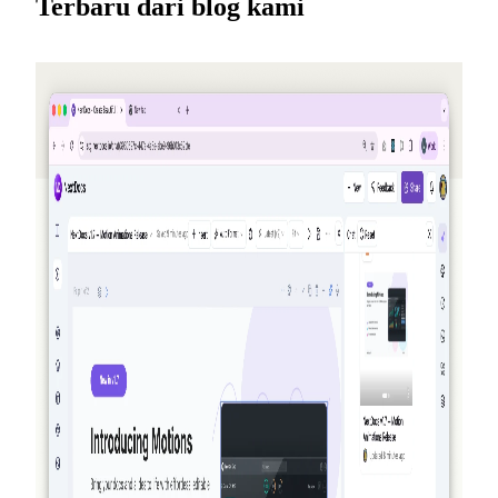
Terbaru dari blog kami
2026-05-25
Ajak teman, dapatkan kredit — NextDocs
v1.10
Program rujukan baru yang memberi kamu (dan temanmu)
kredit setiap kali seseorang mendaftar — hingga $50 per
bulan. Plus halaman Penawaran publik, model Premium
untuk Pro+ dan Ultra, serta rangkuman tentang AI Memory.
Baca selengkapnya
2026-03-27
Benar-benar agenik: bagaimana NextDocs
membuat, memverifikasi, dan
menyempurnakan dokumen serta presentasi
Anda
NextDocs tidak lagi sekadar menghasilkan dan berharap