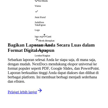
Kit Merek
Warna
Jenis Huruf
Judul
Sora
Teks
Figtree
Logo
logo.svg
Ganti
Merek diterapkan
Bagikan Laporan Anda Secara Luas dalam
Proposal Penjualan
Format Digital Apapun
Laporan Tim
Lembar Ringkas
Sebarkan laporan selesai Anda ke siapa saja, di mana saja,
dengan mudah. NextDocs mendukung ekspor universal ke
format populer seperti PDF, Google Slides, dan PowerPoint.
Laporan berkualitas tinggi Anda dapat diakses dan dilihat di
berbagai platform. Ini membuat berbagi menjadi sederhana
dan efisien.
Pelajari lebih lanjut