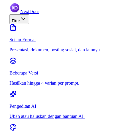
NextDocs
Fitur
Setiap Format
Presentasi, dokumen, posting sosial, dan lainnya.
Beberapa Versi
Hasilkan hingga 4 varian per prompt.
Pengeditan AI
Ubah atau haluskan dengan bantuan AI.