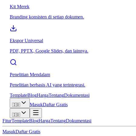
Kit Merek
Branding konsisten di setiap dokumen.
Ekspor Universal
PDF, PPTX, Google Slides, dan lainnya.
Penelitian Mendalam
Penelitian berbasis AI yang terintegrasi.
Template
Blog
Harga
Tentang
Dokumentasi
Masuk
Daftar Gratis
🇮🇩
🇮🇩
Fitur
Template
Blog
Harga
Tentang
Dokumentasi
Masuk
Daftar Gratis