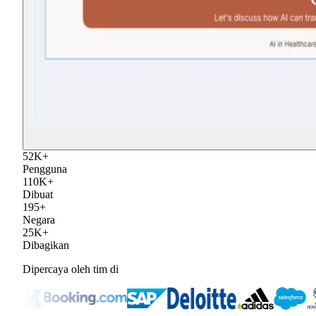
52
K
+
Pengguna
110
K
+
Dibuat
195
+
Negara
25
K
+
Dibagikan
Dipercaya oleh tim di