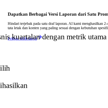
Dapatkan Berbagai Versi Laporan dari Satu Pro
Hindari terjebak pada satu draf laporan. AI kami menghasilkan 2-
tata letak dan konten yang paling sesuai dengan kebutuhan spesif
snis kuartalan dengan metrik utama
Pelajari lebih lanjut
ilih
dihasilkan