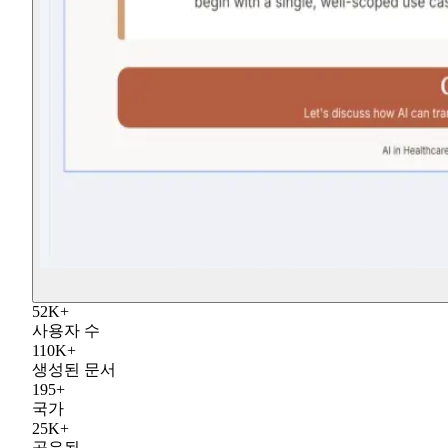
52
K
+
사용자 수
110
K
+
생성된 문서
195
+
국가
25
K
+
공유됨