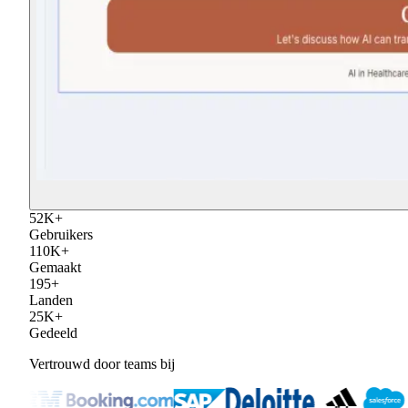
52
K
+
Gebruikers
110
K
+
Gemaakt
195
+
Landen
25
K
+
Gedeeld
Vertrouwd door teams bij