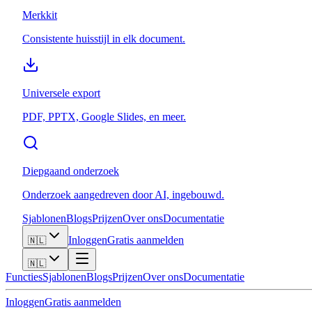
Merkkit
Consistente huisstijl in elk document.
Universele export
PDF, PPTX, Google Slides, en meer.
Diepgaand onderzoek
Onderzoek aangedreven door AI, ingebouwd.
Sjablonen
Blogs
Prijzen
Over ons
Documentatie
Inloggen
Gratis aanmelden
🇳🇱
🇳🇱
Functies
Sjablonen
Blogs
Prijzen
Over ons
Documentatie
Inloggen
Gratis aanmelden