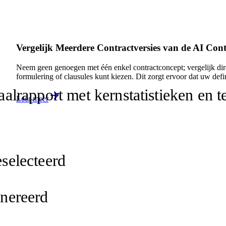
Vergelijk Meerdere Contractversies van de AI Con
Neem geen genoegen met één enkel contractconcept; vergelijk dire
formulering of clausules kunt kiezen. Dit zorgt ervoor dat uw defi
lrapport met kernstatistieken en t
Leer meer
n
selecteerd
enereerd