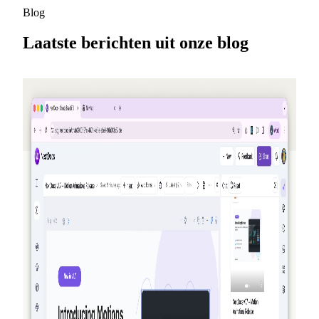
Blog
Laatste berichten uit onze blog
2026-05-25
Verwijs vrienden, verdien credits — NextDocs
v1.10
Een nieuw verwijzingsprogramma dat jou (en je vriend)
credits oplevert telkens iemand zich aanmeldt — tot $50 per
maand. Daarnaast een openbare Aanbiedingen-pagina,
Premium-modellen voor Pro+ en Ultra, en een update over
AI-geheugen.
Lees meer
2026-03-27
Echt agentiek: hoe NextDocs jouw
documenten en presentaties maakt, verifieert