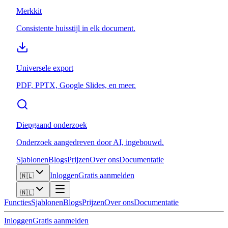
Merkkit
Consistente huisstijl in elk document.
Universele export
PDF, PPTX, Google Slides, en meer.
Diepgaand onderzoek
Onderzoek aangedreven door AI, ingebouwd.
Sjablonen
Blogs
Prijzen
Over ons
Documentatie
Inloggen
Gratis aanmelden
🇳🇱
🇳🇱
Functies
Sjablonen
Blogs
Prijzen
Over ons
Documentatie
Inloggen
Gratis aanmelden