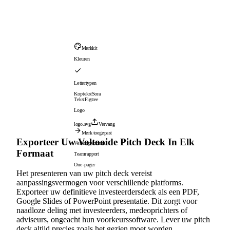
Merkkit
Kleuren
Lettertypen
Koptekst
Sora
Tekst
Figtree
Logo
logo.svg
Vervang
Merk toegepast
Exporteer Uw Voltooide Pitch Deck In Elk
Verkoopvoorstel
Formaat
Teamrapport
One-pager
Het presenteren van uw pitch deck vereist
aanpassingsvermogen voor verschillende platforms.
Exporteer uw definitieve investeerdersdeck als een PDF,
Google Slides of PowerPoint presentatie. Dit zorgt voor
naadloze deling met investeerders, medeoprichters of
adviseurs, ongeacht hun voorkeurssoftware. Lever uw pitch
deck altijd precies zoals het gezien moet worden.