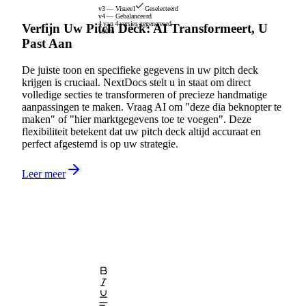
v3 — Visueel
Geselecteerd
v4 — Gebalanceerd
4 van 4 versies gegenereerd
Verfijn Uw Pitch Deck: AI Transformeert, U
100%
Past Aan
De juiste toon en specifieke gegevens in uw pitch deck
krijgen is cruciaal. NextDocs stelt u in staat om direct
volledige secties te transformeren of precieze handmatige
aanpassingen te maken. Vraag AI om "deze dia beknopter te
maken" of "hier marktgegevens toe te voegen". Deze
flexibiliteit betekent dat uw pitch deck altijd accuraat en
perfect afgestemd is op uw strategie.
Leer meer