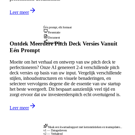
Leer meer
Één prompt, elk formaat
Presentatie
Document
Ontdek Meerdere Pitch Deck Versies Vanuit
Sociale post
Eén Prompt
Moeite om het verhaal en ontwerp van uw pitch deck te
perfectioneren? Onze AI genereert 2-4 verschillende pitch
deck versies op basis van uw input. Vergelijk verschillende
stijlen, inhoudsstructuren en visuele benaderingen, en
selecteer vervolgens degene die de essentie van uw startup
het beste weergeeft. Dit bespaart aanzienlijk veel tijd en
zorgt ervoor dat uw investeerderspitch echt overtuigend is.
Leer meer
Maak een kwartaalrapport met kernstatistieken en teamupdates...
v1 — Datagedreven
v2 — Verhalend