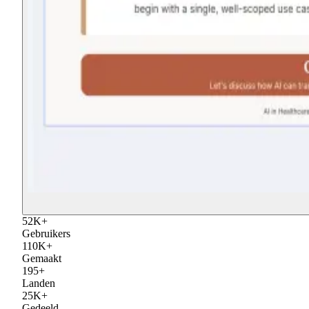
52
K
+
Gebruikers
110
K
+
Gemaakt
195
+
Landen
25
K
+
Gedeeld