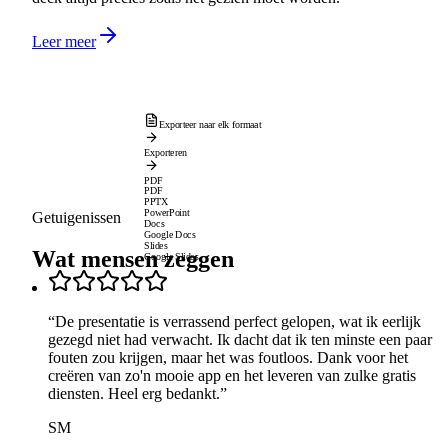
Leer meer
Exporteer naar elk formaat
Exporteren
PDF
PDF
PPTX
PowerPoint
Getuigenissen
Docs
Google Docs
Slides
Wat mensen zeggen
Google Slides
“
De presentatie is verrassend perfect gelopen, wat ik eerlijk
gezegd niet had verwacht. Ik dacht dat ik ten minste een paar
fouten zou krijgen, maar het was foutloos. Dank voor het
creëren van zo'n mooie app en het leveren van zulke gratis
diensten. Heel erg bedankt.
”
SM