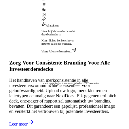
AI-assistent
Herschrijf de introductie zodat
deze boeiender is
Klaar! Ik heb het herschreven
met een pakkende opening.
Vraag AI om te bewerken...
Zorg Voor Consistente Branding Voor Alle
Investeerdersdecks
Het handhaven van merkconsistentie in alle
Laatst opgeslagen 2 minuten geleden
1.247 woorden
investeerderscommunicatie is essentieel voor
geloofwaardigheid. Upload uw logo, merk kleuren en
lettertypen eenmalig naar NextDocs. Elk gegenereerd pitch
deck, one-pager of rapport zal automatisch uw branding
bevatten. Dit garandeert een gepolijst, professioneel imago
en versterkt het vertrouwen bij potentiële investeerders.
Leer meer