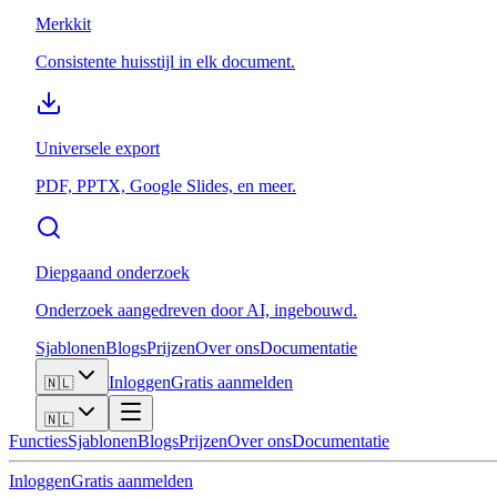
Merkkit
Consistente huisstijl in elk document.
Universele export
PDF, PPTX, Google Slides, en meer.
Diepgaand onderzoek
Onderzoek aangedreven door AI, ingebouwd.
Sjablonen
Blogs
Prijzen
Over ons
Documentatie
Inloggen
Gratis aanmelden
🇳🇱
🇳🇱
Functies
Sjablonen
Blogs
Prijzen
Over ons
Documentatie
Inloggen
Gratis aanmelden