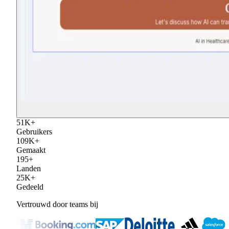
52
K
+
Gebruikers
110
K
+
Gemaakt
195
+
Landen
25
K
+
Gedeeld
Vertrouwd door teams bij