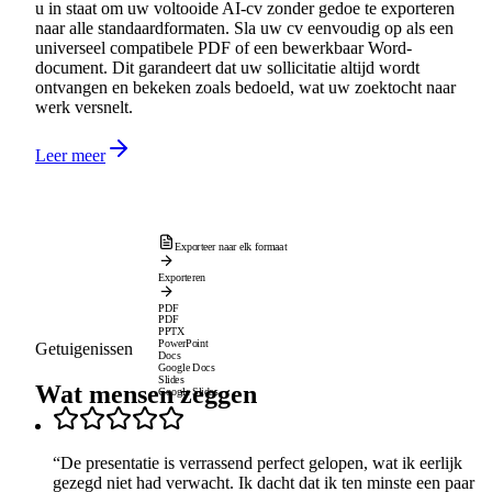
u in staat om uw voltooide AI-cv zonder gedoe te exporteren
naar alle standaardformaten. Sla uw cv eenvoudig op als een
universeel compatibele PDF of een bewerkbaar Word-
document. Dit garandeert dat uw sollicitatie altijd wordt
ontvangen en bekeken zoals bedoeld, wat uw zoektocht naar
werk versnelt.
Leer meer
Exporteer naar elk formaat
Exporteren
PDF
PDF
PPTX
PowerPoint
Getuigenissen
Docs
Google Docs
Slides
Wat mensen zeggen
Google Slides
“
De presentatie is verrassend perfect gelopen, wat ik eerlijk
gezegd niet had verwacht. Ik dacht dat ik ten minste een paar