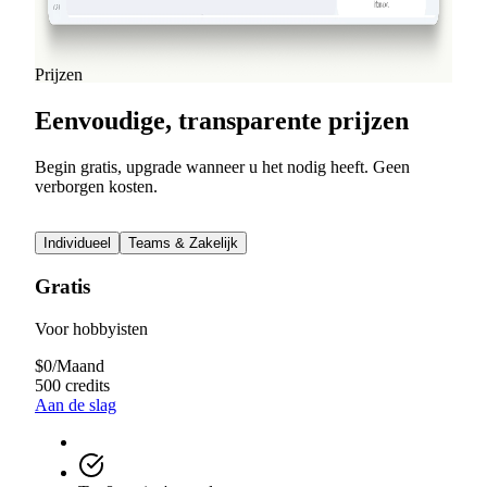
Lees meer
Alle blogberichten weergeven
Prijzen
Eenvoudige, transparente prijzen
Begin gratis, upgrade wanneer u het nodig heeft. Geen
verborgen kosten.
Individueel
Teams & Zakelijk
Gratis
Voor hobbyisten
$
0
/
Maand
500 credits
Aan de slag