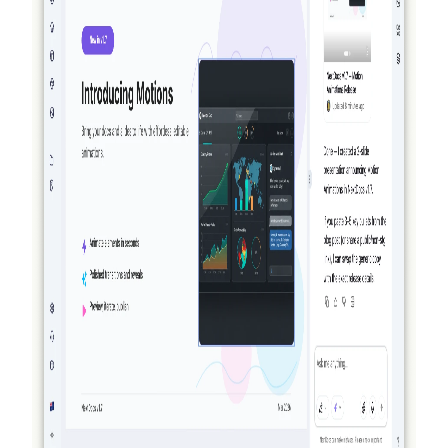
2026-03-27
Echt agentiek: hoe NextDocs jouw
documenten en presentaties maakt, verifieert
en verfijnt
NextDocs genereert niet langer zomaar wat en hoopt op het
beste. Met v1.8 maakt de AI jouw document, bekijkt visueel
wat het heeft gebouwd en verfijnt het — nog voordat jij het
resultaat ziet. Geen enkel ander AI-document- of
presentatietool doet dit.
Lees meer
2026-03-14
NextDocs v1.7.0: Bewegingsanimaties, Video-
export en Meer
Voeg ingangs-, uitgangs- en accentanimaties toe aan elk
object in je presentaties. NextDocs v1.7.0 brengt
bewegingsanimaties, video-export en een vernieuwde
marketingervaring.