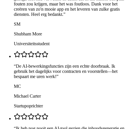
fouten zou krijgen, maar het was foutloos. Dank voor het
creëren van zo'n mooie app en het leveren van zulke gratis
diensten. Heel erg bedankt.
”
SM
Shubham More
Universiteitsstudent
“
De AI-bewerkingsfuncties zijn een echte doorbraak. Ik
gebruik het dagelijks voor contracten en voorstellen—het
bespaart me uren werk!
”
MC
Michael Carter
Startupoprichter
“
Ik heb nog nooit een AI-tool gezien die inhoudsgeneratie en