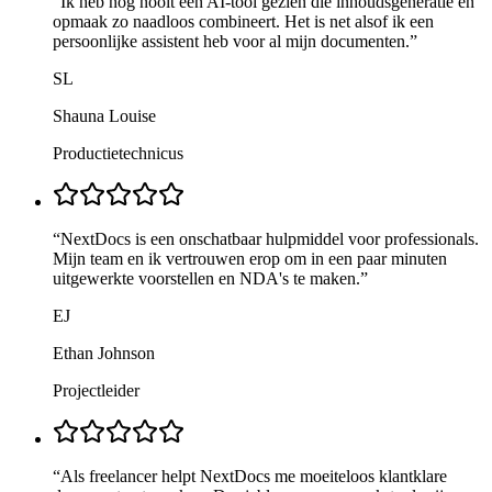
“
Ik heb nog nooit een AI-tool gezien die inhoudsgeneratie en
opmaak zo naadloos combineert. Het is net alsof ik een
persoonlijke assistent heb voor al mijn documenten.
”
SL
Shauna Louise
Productietechnicus
“
NextDocs is een onschatbaar hulpmiddel voor professionals.
Mijn team en ik vertrouwen erop om in een paar minuten
uitgewerkte voorstellen en NDA's te maken.
”
EJ
Ethan Johnson
Projectleider
“
Als freelancer helpt NextDocs me moeiteloos klantklare