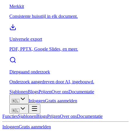
Merkkit
Consistente huisstijl in elk document.
Universele export
PDF, PPTX, Google Slides, en meer.
Diepgaand onderzoek
Onderzoek aangedreven door AI, ingebouwd.
Sjablonen
Blogs
Prijzen
Over ons
Documentatie
Inloggen
Gratis aanmelden
🇳🇱
🇳🇱
Functies
Sjablonen
Blogs
Prijzen
Over ons
Documentatie
Inloggen
Gratis aanmelden