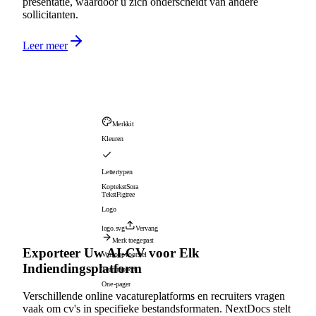
presentatie, waardoor u zich onderscheidt van andere
sollicitanten.
Leer meer
Merkkit
Kleuren
Lettertypen
Koptekst
Sora
Tekst
Figtree
Logo
logo.svg
Vervang
Merk toegepast
Exporteer Uw AI-CV voor Elk
Verkoopvoorstel
Indiendingsplatform
Teamrapport
One-pager
Verschillende online vacatureplatforms en recruiters vragen
vaak om cv's in specifieke bestandsformaten. NextDocs stelt