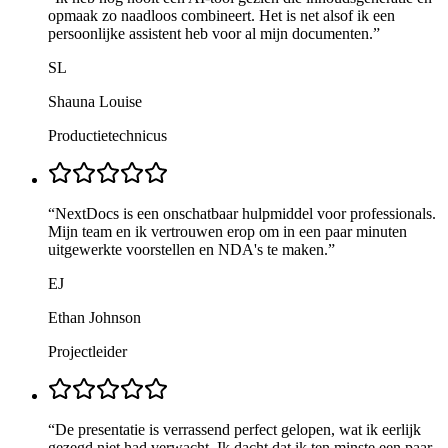
opmaak zo naadloos combineert. Het is net alsof ik een
persoonlijke assistent heb voor al mijn documenten.
”
SL
Shauna Louise
Productietechnicus
“
NextDocs is een onschatbaar hulpmiddel voor professionals.
Mijn team en ik vertrouwen erop om in een paar minuten
uitgewerkte voorstellen en NDA's te maken.
”
EJ
Ethan Johnson
Projectleider
“
De presentatie is verrassend perfect gelopen, wat ik eerlijk
gezegd niet had verwacht. Ik dacht dat ik ten minste een paar