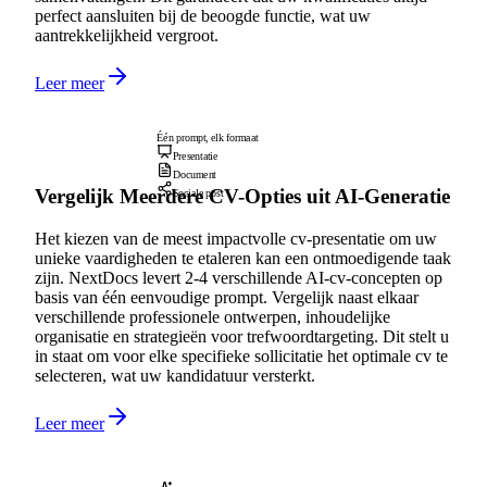
perfect aansluiten bij de beoogde functie, wat uw
aantrekkelijkheid vergroot.
Leer meer
Één prompt, elk formaat
Presentatie
Document
Vergelijk Meerdere CV-Opties uit AI-Generatie
Sociale post
Het kiezen van de meest impactvolle cv-presentatie om uw
unieke vaardigheden te etaleren kan een ontmoedigende taak
zijn. NextDocs levert 2-4 verschillende AI-cv-concepten op
basis van één eenvoudige prompt. Vergelijk naast elkaar
verschillende professionele ontwerpen, inhoudelijke
organisatie en strategieën voor trefwoordtargeting. Dit stelt u
in staat om voor elke specifieke sollicitatie het optimale cv te
selecteren, wat uw kandidatuur versterkt.
Leer meer