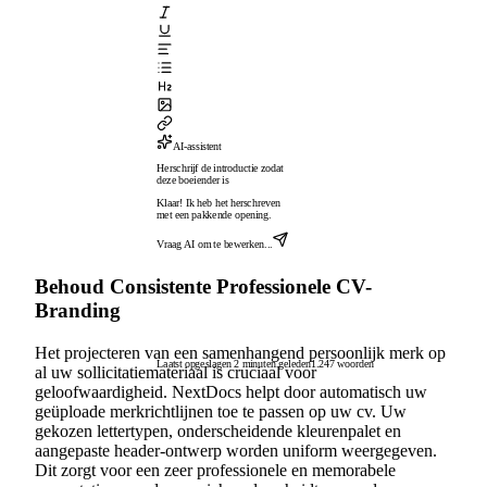
AI-assistent
Herschrijf de introductie zodat
deze boeiender is
Klaar! Ik heb het herschreven
met een pakkende opening.
Vraag AI om te bewerken...
Behoud Consistente Professionele CV-
Branding
Het projecteren van een samenhangend persoonlijk merk op
Laatst opgeslagen 2 minuten geleden
1.247 woorden
al uw sollicitatiemateriaal is cruciaal voor
geloofwaardigheid. NextDocs helpt door automatisch uw
geüploade merkrichtlijnen toe te passen op uw cv. Uw
gekozen lettertypen, onderscheidende kleurenpalet en
aangepaste header-ontwerp worden uniform weergegeven.
Dit zorgt voor een zeer professionele en memorabele