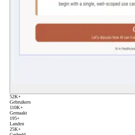
52
K
+
Gebruikers
110
K
+
Gemaakt
195
+
Landen
25
K
+
Gedeeld