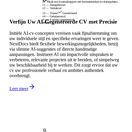
Maak een kwartaalrapport met kernstatistieken en teamupdates...
v1 — Datagedreven
v2 — Verhalend
v3 — Visueel
Geselecteerd
v4 — Gebalanceerd
4 van 4 versies gegenereerd
Verfijn Uw AI-Gegenereerde CV met Precisie
100%
Initiële AI-cv-concepten vereisen vaak fijnafstemming om
uw individuele stijl en specifieke ervaringen weer te geven.
NextDocs biedt flexibele bewerkingsmogelijkheden, hetzij
via slimme AI-suggesties of directe handmatige
aanpassingen. Instrueer AI om impactvolle uitspraken te
verbeteren, relevante projecten uit te breiden, of simpelweg
uw beschikbaarheid bij te werken. Dit zorgt ervoor dat uw
cv uw professionele verhaal en ambities authentiek
overbrengt.
Leer meer