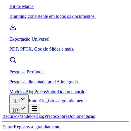
Kit de Marca
Branding consistente em todos os documentos.
Exportação Universal
PDF, PPTX, Google Slides e mais.
Pesquisa Profunda
Pesquisa alimentada por IA integrada.
Modelos
Blog
Preços
Sobre
Documentação
Entrar
Registre-se gratuitamente
🇧🇷
🇧🇷
Recursos
Modelos
Blog
Preços
Sobre
Documentação
Entrar
Registre-se gratuitamente