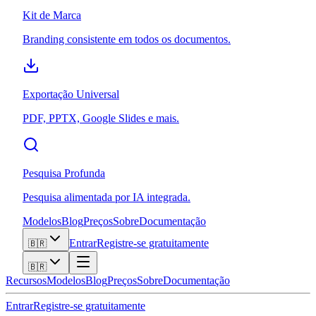
Kit de Marca
Branding consistente em todos os documentos.
Exportação Universal
PDF, PPTX, Google Slides e mais.
Pesquisa Profunda
Pesquisa alimentada por IA integrada.
Modelos
Blog
Preços
Sobre
Documentação
Entrar
Registre-se gratuitamente
🇧🇷
🇧🇷
Recursos
Modelos
Blog
Preços
Sobre
Documentação
Entrar
Registre-se gratuitamente