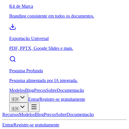
Kit de Marca
Branding consistente em todos os documentos.
Exportação Universal
PDF, PPTX, Google Slides e mais.
Pesquisa Profunda
Pesquisa alimentada por IA integrada.
Modelos
Blog
Preços
Sobre
Documentação
Entrar
Registre-se gratuitamente
🇧🇷
🇧🇷
Recursos
Modelos
Blog
Preços
Sobre
Documentação
Entrar
Registre-se gratuitamente