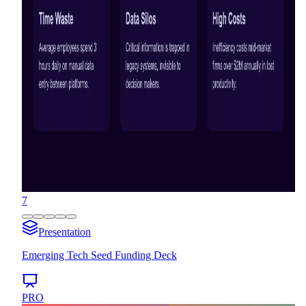
7
Presentation
Emerging Tech Seed Funding Deck
PRO