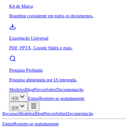
Kit de Marca
Branding consistente em todos os documentos.
Exportação Universal
PDF, PPTX, Google Slides e mais.
Pesquisa Profunda
Pesquisa alimentada por IA integrada.
Modelos
Blog
Preços
Sobre
Documentação
Entrar
Registre-se gratuitamente
🇧🇷
🇧🇷
Recursos
Modelos
Blog
Preços
Sobre
Documentação
Entrar
Registre-se gratuitamente