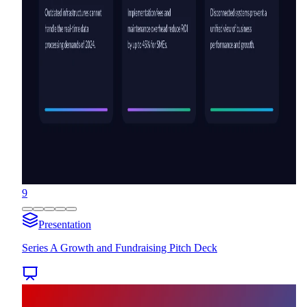
9
Presentation
Series A Growth and Fundraising Pitch Deck