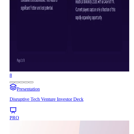
8
Presentation
Disruptive Tech Venture Investor Deck
PRO