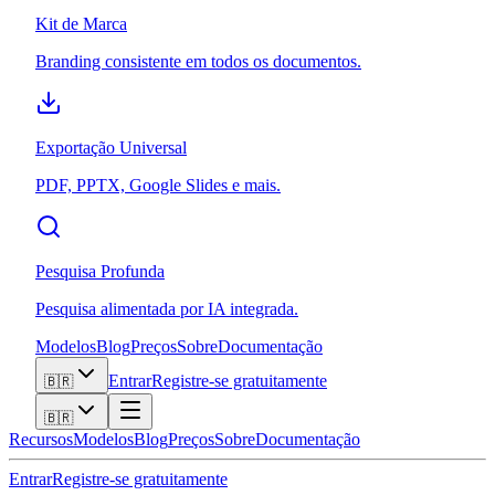
Kit de Marca
Branding consistente em todos os documentos.
Exportação Universal
PDF, PPTX, Google Slides e mais.
Pesquisa Profunda
Pesquisa alimentada por IA integrada.
Modelos
Blog
Preços
Sobre
Documentação
Entrar
Registre-se gratuitamente
🇧🇷
🇧🇷
Recursos
Modelos
Blog
Preços
Sobre
Documentação
Entrar
Registre-se gratuitamente