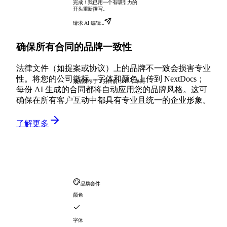
完成！我已用一个有吸引力的
开头重新撰写。
请求 AI 编辑...
确保所有合同的品牌一致性
法律文件（如提案或协议）上的品牌不一致会损害专业
性。将您的公司徽标、字体和颜色上传到 NextDocs；
最后保存于 2 分钟前
1,247 个单词
每份 AI 生成的合同都将自动应用您的品牌风格。这可
确保在所有客户互动中都具有专业且统一的企业形象。
了解更多
品牌套件
颜色
字体