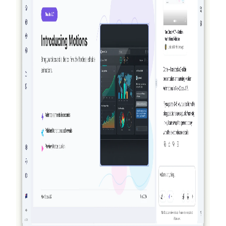
2026-03-27
真正具备代理性：NextDocs 如何创建、验证
并改进你的文档与演示文稿
NextDocs 不再只是生成并寄希望于结果。到 v1.8 版
本，AI 会创建你的文档、对所生成的内容进行可视化
审查并进行改进——在你看到结果之前就完成整套过
程。没有其他 AI 文档或演示工具能做到这一点。
阅读更多
2026-03-14
NextDocs v1.7.0：动态动画、视频导出及更多
功能
为演示文稿中的任何对象添加入场、退场和强调动画。
NextDocs v1.7.0 带来了动态动画、视频导出以及全新设
计的营销体验。