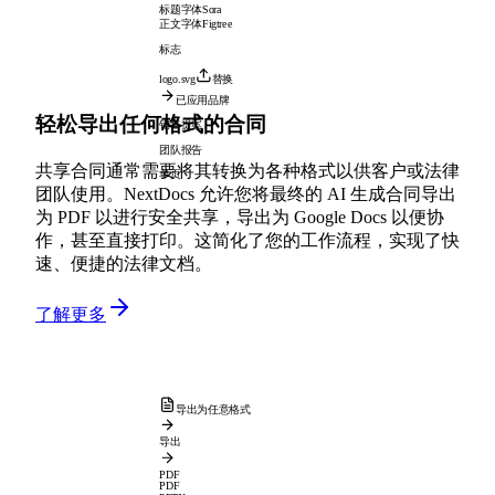
标题字体
Sora
正文字体
Figtree
标志
logo.svg
替换
已应用品牌
轻松导出任何格式的合同
销售提案
团队报告
共享合同通常需要将其转换为各种格式以供客户或法律
单页
团队使用。NextDocs 允许您将最终的 AI 生成合同导出
为 PDF 以进行安全共享，导出为 Google Docs 以便协
作，甚至直接打印。这简化了您的工作流程，实现了快
速、便捷的法律文档。
了解更多
导出为任意格式
导出
PDF
PDF