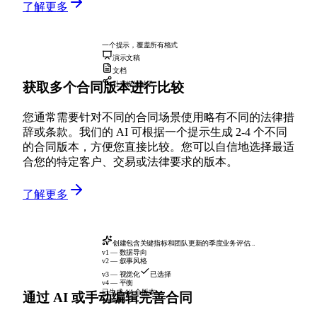
了解更多
一个提示，覆盖所有格式
演示文稿
文档
获取多个合同版本进行比较
社交媒体帖子
您通常需要针对不同的合同场景使用略有不同的法律措
辞或条款。我们的 AI 可根据一个提示生成 2-4 个不同
的合同版本，方便您直接比较。您可以自信地选择最适
合您的特定客户、交易或法律要求的版本。
了解更多
创建包含关键指标和团队更新的季度业务评估...
v1 — 数据导向
v2 — 叙事风格
v3 — 视觉化
已选择
v4 — 平衡
已生成 4/4 个版本
通过 AI 或手动编辑完善合同
100%