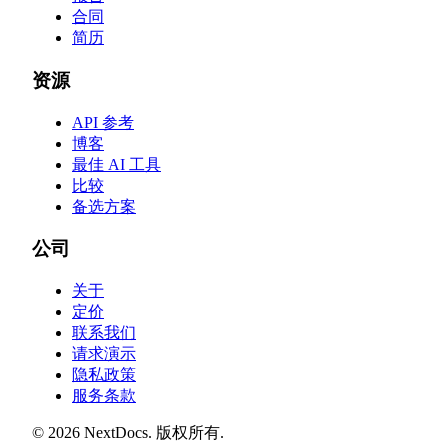
合同
简历
资源
API 参考
博客
最佳 AI 工具
比较
备选方案
公司
关于
定价
联系我们
请求演示
隐私政策
服务条款
©
2026
NextDocs
.
版权所有
.