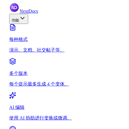
NextDocs
功能
每种格式
演示、文档、社交帖子等。
多个版本
每个提示最多生成 4 个变体。
AI 编辑
使用 AI 协助进行变换或微调。