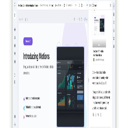
友赚取积分 — 每月最高可达 50 美元。此外还将新增公
开的 Offers 页、面向 Pro+ 与 Ultra 的 Premium 模型，以
及对 AI Memory 的补充回顾。
阅读更多
2026-03-27
真正具备代理性：NextDocs 如何创建、验证
并改进你的文档与演示文稿
NextDocs 不再只是生成并寄希望于结果。到 v1.8 版
本，AI 会创建你的文档、对所生成的内容进行可视化
审查并进行改进——在你看到结果之前就完成整套过
程。没有其他 AI 文档或演示工具能做到这一点。
阅读更多
2026-03-14
NextDocs v1.7.0：动态动画、视频导出及更多
功能