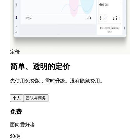
为演示文稿中的任何对象添加入场、退场和强调动画。
NextDocs v1.7.0 带来了动态动画、视频导出以及全新设
计的营销体验。
阅读更多
查看所有博客文章
定价
简单、透明的定价
先使用免费版，需时升级。没有隐藏费用。
个人
团队与商务
免费
面向爱好者
$
0
/
月