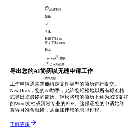
品牌套件
颜色
字体
标题字体
Sora
正文字体
Figtree
标志
logo.svg
替换
已应用品牌
导出您的AI简历以无缝申请工作
销售提案
团队报告
工作申请通常需要特定文件类型的简历进行提交。
单页
NextDocs，您的AI助手，允许您轻松地以所有标准格
式导出您最终的简历。轻松将您的简历下载为ATS友好
的Word文档或清晰专业的PDF。这保证您的申请始终
兼容且准备就绪，从而加速您的求职过程。
了解更多