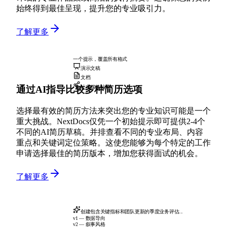
始终得到最佳呈现，提升您的专业吸引力。
了解更多
一个提示，覆盖所有格式
演示文稿
文档
通过AI指导比较多种简历选项
社交媒体帖子
选择最有效的简历方法来突出您的专业知识可能是一个
重大挑战。NextDocs仅凭一个初始提示即可提供2-4个
不同的AI简历草稿。并排查看不同的专业布局、内容
重点和关键词定位策略。这使您能够为每个特定的工作
申请选择最佳的简历版本，增加您获得面试的机会。
了解更多
创建包含关键指标和团队更新的季度业务评估...
v1 — 数据导向
v2 — 叙事风格