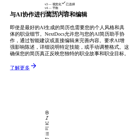
v3 — 视觉化
已选择
v4 — 平衡
已生成 4/4 个版本
与AI协作进行简历内容和编辑
100%
即使是最好的AI生成的简历也需要您的个人风格和具
体的职业细节。NextDocs允许您与您的AI简历助手协
作，通过智能建议或直接编辑来完善内容。要求AI增
强影响陈述，详细说明特定技能，或手动调整格式。这
确保您的简历真正反映您独特的职业故事和职业目标。
了解更多