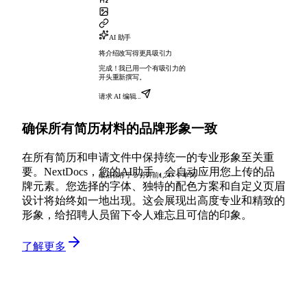
AI 助手
将介绍改写得更具吸引力
完成！我已用一个有吸引力的
开头重新撰写。
请求 AI 编辑...
确保所有简历材料的品牌形象一致
在所有简历和申请文件中保持统一的专业形象至关重
要。NextDocs，您的AI助手，会自动应用您上传的品
最后保存于 2 分钟前
1,247 个单词
牌元素。您选择的字体、独特的配色方案和自定义页眉
设计将始终如一地出现。这会展现出高度专业和精致的
形象，给招聘人员留下令人难忘且可信的印象。
了解更多