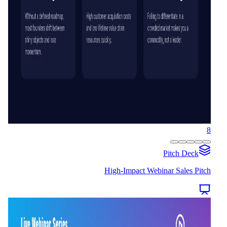
8
Pitch Deck
High-Impact Webinar Sales Pitch