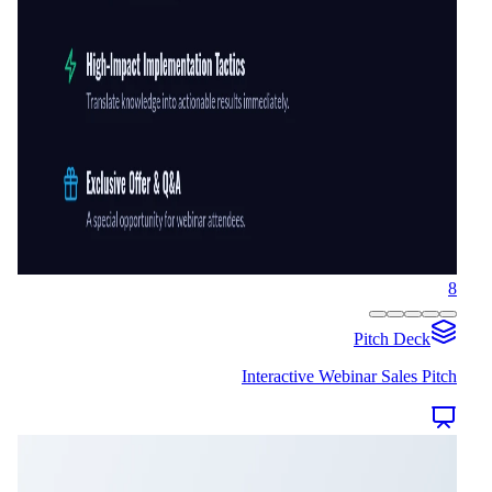
8
Pitch Deck
Interactive Webinar Sales Pitch