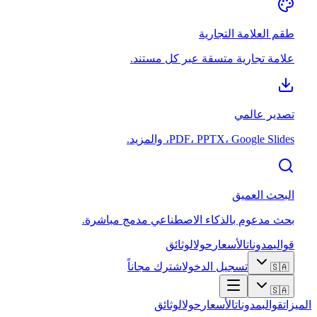
طقم العلامة التجارية
علامة تجارية متسقة عبر كل مستند.
تصدير عالمي
PDF، PPTX، Google Slides، والمزيد.
البحث العميق
بحث مدعوم بالذكاء الاصطناعي مدمج مباشرة.
قوالب
مدونات
الأسعار
حول
الوثائق
تسجيل الدخول
اشترك مجاناً
🇸🇦
🇸🇦
الميزات
قوالب
مدونات
الأسعار
حول
الوثائق