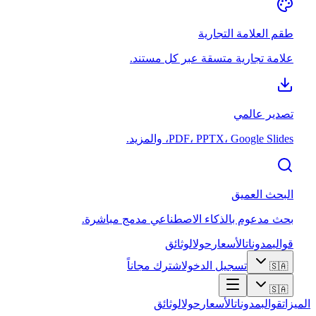
طقم العلامة التجارية
علامة تجارية متسقة عبر كل مستند.
تصدير عالمي
PDF، PPTX، Google Slides، والمزيد.
البحث العميق
بحث مدعوم بالذكاء الاصطناعي مدمج مباشرة.
قوالب
مدونات
الأسعار
حول
الوثائق
تسجيل الدخول
اشترك مجاناً
🇸🇦
🇸🇦
الميزات
قوالب
مدونات
الأسعار
حول
الوثائق