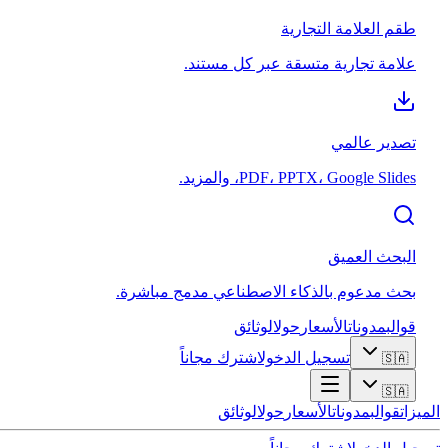
طقم العلامة التجارية
علامة تجارية متسقة عبر كل مستند.
تصدير عالمي
PDF، PPTX، Google Slides، والمزيد.
البحث العميق
بحث مدعوم بالذكاء الاصطناعي مدمج مباشرة.
قوالب
مدونات
الأسعار
حول
الوثائق
تسجيل الدخول
اشترك مجاناً
🇸🇦
🇸🇦
الميزات
قوالب
مدونات
الأسعار
حول
الوثائق