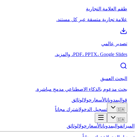
طقم العلامة التجارية
علامة تجارية متسقة عبر كل مستند.
تصدير عالمي
PDF، PPTX، Google Slides، والمزيد.
البحث العميق
بحث مدعوم بالذكاء الاصطناعي مدمج مباشرة.
قوالب
مدونات
الأسعار
حول
الوثائق
تسجيل الدخول
اشترك مجاناً
🇸🇦
🇸🇦
الميزات
قوالب
مدونات
الأسعار
حول
الوثائق