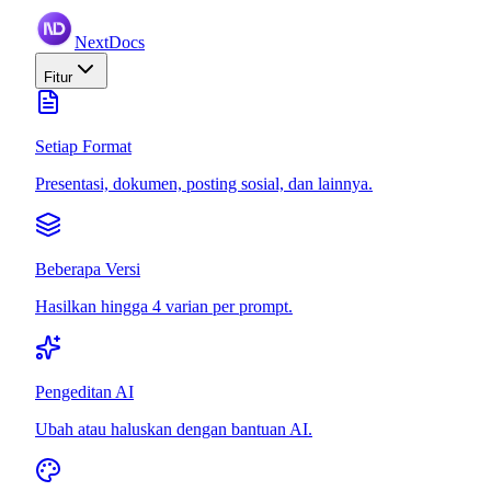
NextDocs
Fitur
Setiap Format
Presentasi, dokumen, posting sosial, dan lainnya.
Beberapa Versi
Hasilkan hingga 4 varian per prompt.
Pengeditan AI
Ubah atau haluskan dengan bantuan AI.