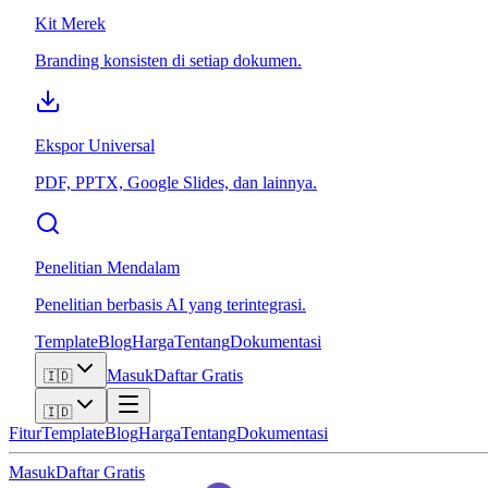
Kit Merek
Branding konsisten di setiap dokumen.
Ekspor Universal
PDF, PPTX, Google Slides, dan lainnya.
Penelitian Mendalam
Penelitian berbasis AI yang terintegrasi.
Template
Blog
Harga
Tentang
Dokumentasi
Masuk
Daftar Gratis
🇮🇩
🇮🇩
Fitur
Template
Blog
Harga
Tentang
Dokumentasi
Masuk
Daftar Gratis