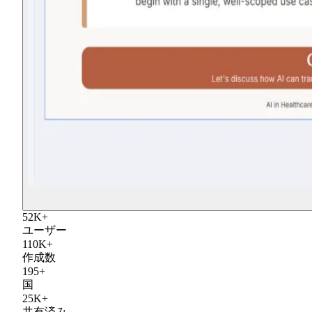
52
K
+
ユーザー
110
K
+
作成数
195
+
国
25
K
+
共有済み