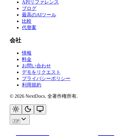
APIリファレンス
ブログ
最高のAIツール
比較
代替案
会社
情報
料金
お問い合わせ
デモをリクエスト
プライバシーポリシー
利用規約
©
2026
NextDocs
.
全著作権所有
.
🇯🇵