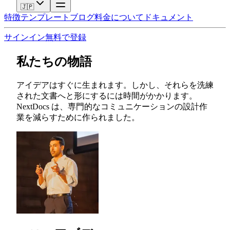
🇯🇵
特徴
テンプレート
ブログ
料金
について
ドキュメント
サインイン
無料で登録
私たちの物語
アイデアはすぐに生まれます。しかし、それらを洗練
された文書へと形にするには時間がかかります。
NextDocs は、専門的なコミュニケーションの設計作
業を減らすために作られました。