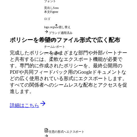
フォント
見出し
Sora
本文
Figtree
ロゴ
logo.svg
差し替え
ブランド適用済み
ポリシーを希望のファイル形式で広く配布
販売提案
チームレポート
完成したポリシーをさまざまな部門や外部パートナー
1ページ資料
と共有するには、柔軟なエクスポート機能が必要で
す。専門的に作成されたポリシーを、最終公開用の
PDFや共同フィードバック用のGoogleドキュメントな
どの広く使用されている形式にエクスポートします。
すべての関係者へのシームレスな配布とアクセスを促
進します。
詳細はこちら
任意の形式へエクスポート