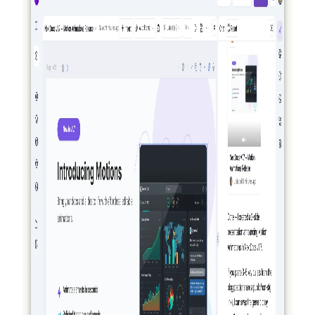
方にクレジットが付与される新しい紹介プログラム
— 月間最大50ドル。公開の Offers ページ、Pro+ およ
び Ultra 向けのプレミアムモデル、そして AI Memory
の振り返りも追加。
続きを読む
2026-03-27
真のエージェント性を持つ NextDocs：文書
とプレゼンテーションを作成・検証・洗練す
る方法
NextDocs はもはや単に生成して最善を願うだけでは
ありません。v1.8 では、AI が文書を作成し、作成物
を視覚的に確認し、結果をあなたが確認する前に洗練
します。これを実現できるほかの AI 文書・プレゼン
テーションツールはありません。
続きを読む