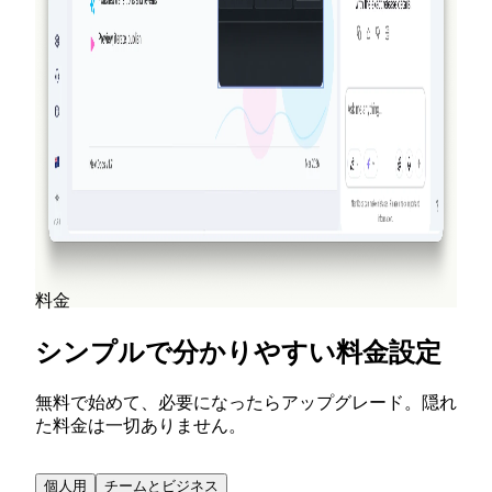
2026-03-14
NextDocs v1.7.0: モーションアニメーショ
ン、動画エクスポートなど
プレゼンテーションのあらゆるオブジェクトに登場、
退場、強調アニメーションを追加できます。NextDocs
v1.7.0 では、モーションアニメーション、動画エクス
ポート、刷新されたマーケティング体験をお届けしま
す。
続きを読む
すべてのブログ投稿を見る
料金
シンプルで分かりやすい料金設定
無料で始めて、必要になったらアップグレード。隠れ
た料金は一切ありません。
個人用
チームとビジネス