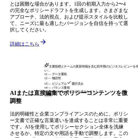
とは困難な場合があります。1回の初期入力から2〜4
の完全なポリシードラフトを生成します。さまざまな
アプローチ、法的視点、および提示スタイルを比較し
て、ニーズに最も適したバージョンを自信を持って選
択してください。
詳細はこちら
主要指標とチームの更新情報を含む四半期のビジネスレビューを
い...
v1 — データ重視
v2 — 物語性
v3 — ビジュアル
選択済み
v4 — バランス重視
AIまたは直接編集でポリシーコンテンツを微
4つ中4つのバージョンが生成されました
100%
調整
法的明確性と企業コンプライアンスのために、ポリシ
ー文書で正確な言葉遣いを達成することは非常に重要
です。AIを使用してポリシーセクション全体を洗練
させるか、特定の文や用語を手動で調整します。この