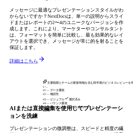
メッセージに最適なプレゼンテーションスタイルがわ
からないですか？NextDocsは、単一の説明からスライ
ドまたはレポートの2〜4のユニークなバージョンを作
成します。これにより、マーケターやコンサルタント
は、フォーマットを簡単に比較し、最も効果的なレイ
アウトを選択でき、メッセージが常に的を射ることを
保証します。
詳細はこちら
主要指標とチームの更新情報を含む四半期のビジネスレビューを
い...
v1 — データ重視
v2 — 物語性
v3 — ビジュアル
選択済み
v4 — バランス重視
AIまたは直接編集を使用してプレゼンテーシ
4つ中4つのバージョンが生成されました
100%
ョンを洗練
プレゼンテーションの微調整は、スピードと精度の繊