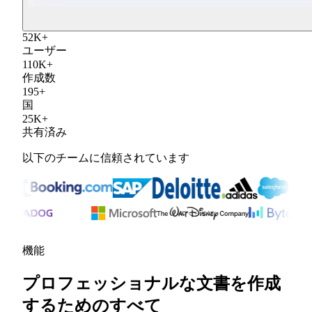
52
K
+
ユーザー
110
K
+
作成数
195
+
国
25
K
+
共有済み
以下のチームに信頼されています
機能
プロフェッショナルな文書を作成
するためのすべて