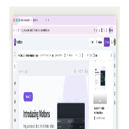
2026-05-25
友だちを紹介してクレジットを獲得 —
NextDocs v1.10
誰かがサインアップするたびにあなたとその友達の両
方にクレジットが付与される新しい紹介プログラム
— 月間最大50ドル。公開の Offers ページ、Pro+ およ
び Ultra 向けのプレミアムモデル、そして AI Memory
の振り返りも追加。
続きを読む
2026-03-27
真のエージェント性を持つ NextDocs：文書
とプレゼンテーションを作成・検証・洗練す
る方法
NextDocs はもはや単に生成して最善を願うだけでは