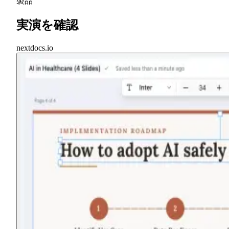
製品
実演を確認
nextdocs.io