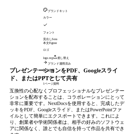
ブランドキット
カラー
フォント
見出し
Sora
本文
Figtree
ロゴ
logo.svg
差し替え
ブランド適用済み
プレゼンテーションをPDF、Googleスライ
販売提案
ド、またはPPTとして共有
チームレポート
1ページ資料
互換性の心配なくプロフェッショナルなプレゼンテー
ションを配布することは、コラボレーションにとって
非常に重要です。NextDocsを使用すると、完成したデ
ッキをPDF、Googleスライド、またはPowerPointファ
イルとして簡単にエクスポートできます。これによ
り、創業者や学術関係者は、相手の好みのソフトウェ
アに関係なく、誰とでも自信を持って作品を共有でき