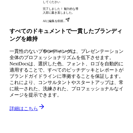
してください
完了しました！ 魅力的な導
入部に書き直しました。
AIに編集を依頼...
すべてのドキュメントで一貫したブランディ
ングを維持
一貫性のないブランディングは、プレゼンテーション
最終保存 2分前
1,247語
全体のプロフェッショナリズムを低下させます。
NextDocsは、選択した色、フォント、ロゴを自動的に
適用することで、すべてのピッチデッキとレポートが
ブランドガイドラインに準拠することを保証します。
これにより、コンサルタントやスタートアップは、常
に統一された、洗練された、プロフェッショナルなイ
メージを提示できます。
詳細はこちら