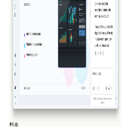
ありません。v1.8 では、AI が文書を作成し、作成物
を視覚的に確認し、結果をあなたが確認する前に洗練
します。これを実現できるほかの AI 文書・プレゼン
テーションツールはありません。
続きを読む
2026-03-14
NextDocs v1.7.0: モーションアニメーショ
ン、動画エクスポートなど
プレゼンテーションのあらゆるオブジェクトに登場、
退場、強調アニメーションを追加できます。NextDocs
v1.7.0 では、モーションアニメーション、動画エクス
ポート、刷新されたマーケティング体験をお届けしま
す。
続きを読む
すべてのブログ投稿を見る
料金