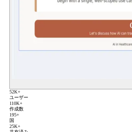
52
K
+
ユーザー
110
K
+
作成数
195
+
国
25
K
+
共有済み