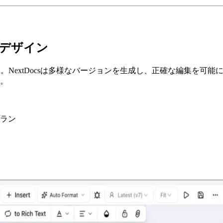
にデザイン
。NextDocsは多様なバージョンを生成し、正確な編集を可
。
ラン