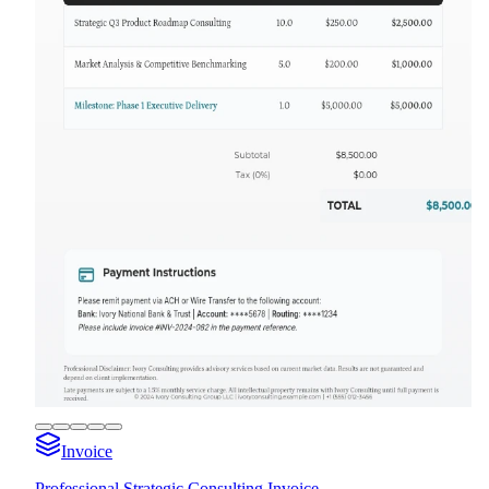
Invoice
Professional Strategic Consulting Invoice