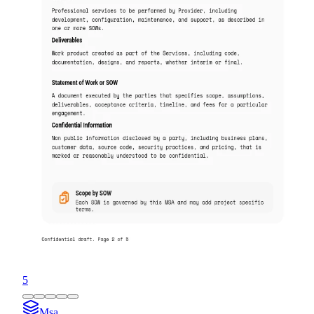
5
Msa