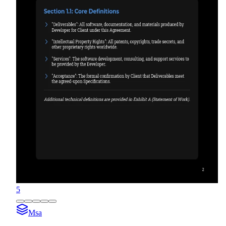
5
Msa