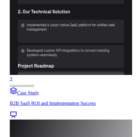
3
Case Study
B2B SaaS ROI and Implementation Success