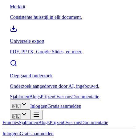
Merkkit
Consistente huisstijl in elk document.
Universele export
PDF, PPTX, Google Slides, en meer.
Diepgaand onderzoek
Onderzoek aangedreven door AI, ingebouwd.
Sjablonen
Blogs
Prijzen
Over ons
Documentatie
Inloggen
Gratis aanmelden
🇳🇱
🇳🇱
Functies
Sjablonen
Blogs
Prijzen
Over ons
Documentatie
Inloggen
Gratis aanmelden