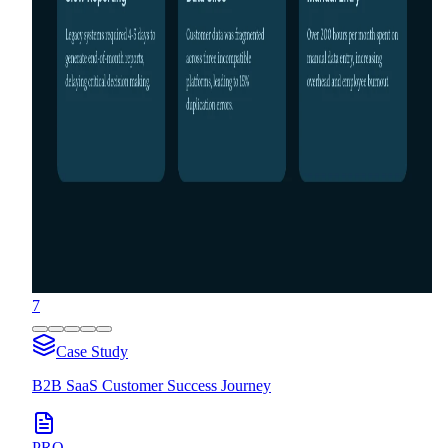
7
Case Study
B2B SaaS Customer Success Journey
PRO