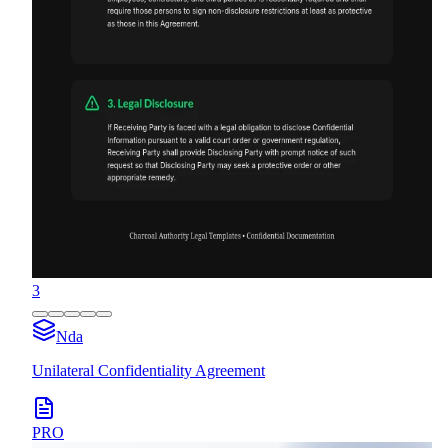
3
Nda
Unilateral Confidentiality Agreement
PRO