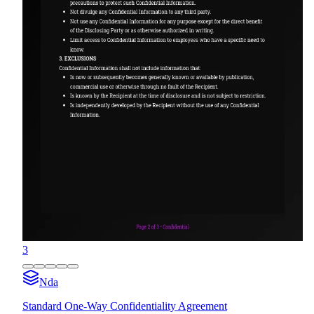
3
Nda
Standard One-Way Confidentiality Agreement