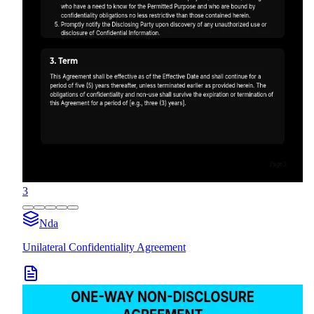
3
Nda
Unilateral Confidentiality Agreement