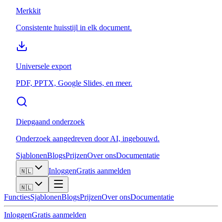
Merkkit
Consistente huisstijl in elk document.
Universele export
PDF, PPTX, Google Slides, en meer.
Diepgaand onderzoek
Onderzoek aangedreven door AI, ingebouwd.
Sjablonen
Blogs
Prijzen
Over ons
Documentatie
Inloggen
Gratis aanmelden
🇳🇱
🇳🇱
Functies
Sjablonen
Blogs
Prijzen
Over ons
Documentatie
Inloggen
Gratis aanmelden