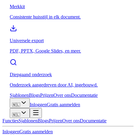
Merkkit
Consistente huisstijl in elk document.
Universele export
PDF, PPTX, Google Slides, en meer.
Diepgaand onderzoek
Onderzoek aangedreven door AI, ingebouwd.
Sjablonen
Blogs
Prijzen
Over ons
Documentatie
Inloggen
Gratis aanmelden
🇳🇱
🇳🇱
Functies
Sjablonen
Blogs
Prijzen
Over ons
Documentatie
Inloggen
Gratis aanmelden