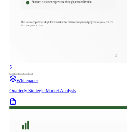
5
Whitepaper
Quarterly Strategic Market Analysis