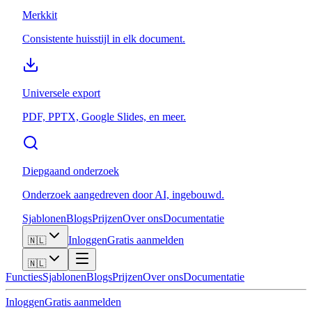
Merkkit
Consistente huisstijl in elk document.
Universele export
PDF, PPTX, Google Slides, en meer.
Diepgaand onderzoek
Onderzoek aangedreven door AI, ingebouwd.
Sjablonen
Blogs
Prijzen
Over ons
Documentatie
Inloggen
Gratis aanmelden
🇳🇱
🇳🇱
Functies
Sjablonen
Blogs
Prijzen
Over ons
Documentatie
Inloggen
Gratis aanmelden