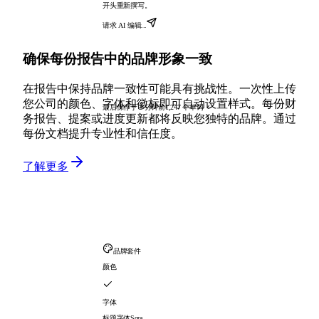
开头重新撰写。
请求 AI 编辑...
确保每份报告中的品牌形象一致
在报告中保持品牌一致性可能具有挑战性。一次性上传
您公司的颜色、字体和徽标即可自动设置样式。每份财
最后保存于 2 分钟前
1,247 个单词
务报告、提案或进度更新都将反映您独特的品牌。通过
每份文档提升专业性和信任度。
了解更多
品牌套件
颜色
字体
标题字体
Sora