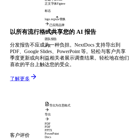
正文字体
Figtree
标志
logo.svg
替换
已应用品牌
以所有流行格式共享您的 AI 报告
销售提案
团队报告
分发报告不应成为一种负担。NextDocs 支持导出到
单页
PDF、Google Slides、PowerPoint 等。轻松与客户共享
季度更新或向利益相关者展示调查结果。轻松地在他们
喜欢的平台上触达您的受众。
了解更多
导出为任意格式
导出
PDF
PDF
PPTX
PowerPoint
客户评价
Docs