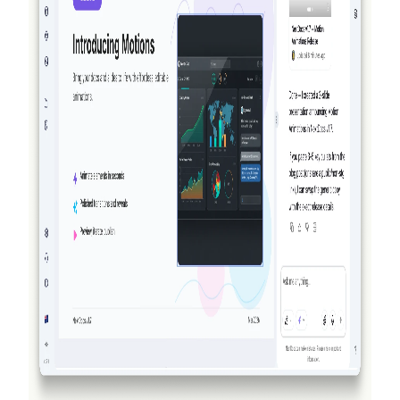
真正具备代理性：NextDocs 如何创建、验证
并改进你的文档与演示文稿
NextDocs 不再只是生成并寄希望于结果。到 v1.8 版
本，AI 会创建你的文档、对所生成的内容进行可视化
审查并进行改进——在你看到结果之前就完成整套过
程。没有其他 AI 文档或演示工具能做到这一点。
阅读更多
2026-03-14
NextDocs v1.7.0：动态动画、视频导出及更多
功能
为演示文稿中的任何对象添加入场、退场和强调动画。
NextDocs v1.7.0 带来了动态动画、视频导出以及全新设
计的营销体验。
阅读更多