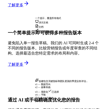
了解更多
一个提示，覆盖所有格式
演示文稿
文档
一个简单提示即可获得多种报告版本
社交媒体帖子
避免陷入单一报告草稿。我们的 AI 可同时生成 2-4 个
不同的报告版本。比较营销报告或年度审查的不同结
构。选择最适合您特定需求的布局和内容。
了解更多
创建包含关键指标和团队更新的季度业务评估...
v1 — 数据导向
v2 — 叙事风格
v3 — 视觉化
已选择
v4 — 平衡
已生成 4/4 个版本
通过 AI 或手动精确度优化您的报告
100%