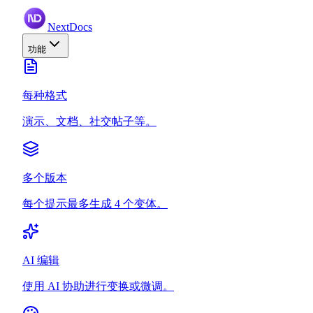
NextDocs
功能
每种格式
演示、文档、社交帖子等。
多个版本
每个提示最多生成 4 个变体。
AI 编辑
使用 AI 协助进行变换或微调。