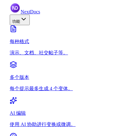
NextDocs
功能
每种格式
演示、文档、社交帖子等。
多个版本
每个提示最多生成 4 个变体。
AI 编辑
使用 AI 协助进行变换或微调。