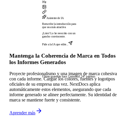
Asistente de IA
Reescribe la introducción para
que sea más atractiva
¡Listo! Lo he reescrito con un
gancho convincente.
Pide a la IA que edite...
Mantenga la Coherencia de Marca en Todos
los Informes Generados
Proyecte profesionalismo y una imagen de marca cohesiva
Último guardado hace 2 minutos
1.247 palabras
con cada informe. Cargue los colores, fuentes y logotipos
oficiales de su empresa una vez. NextDocs aplica
automáticamente estos elementos, asegurando que cada
informe generado se alinee perfectamente. Su identidad de
marca se mantiene fuerte y consistente.
Aprender más