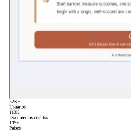
52
K
+
Usuarios
110
K
+
Documentos creados
195
+
Países