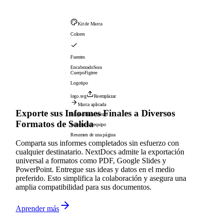
Kit de Marca
Colores
Fuentes
Encabezado
Sora
Cuerpo
Figtree
Logotipo
logo.svg
Reemplazar
Marca aplicada
Exporte sus Informes Finales a Diversos
Propuesta de ventas
Formatos de Salida
Informe del equipo
Resumen de una página
Comparta sus informes completados sin esfuerzo con
cualquier destinatario. NextDocs admite la exportación
universal a formatos como PDF, Google Slides y
PowerPoint. Entregue sus ideas y datos en el medio
preferido. Esto simplifica la colaboración y asegura una
amplia compatibilidad para sus documentos.
Aprender más