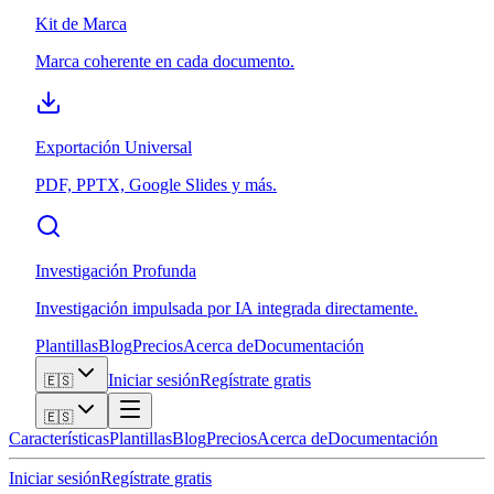
Kit de Marca
Marca coherente en cada documento.
Exportación Universal
PDF, PPTX, Google Slides y más.
Investigación Profunda
Investigación impulsada por IA integrada directamente.
Plantillas
Blog
Precios
Acerca de
Documentación
Iniciar sesión
Regístrate gratis
🇪🇸
🇪🇸
Características
Plantillas
Blog
Precios
Acerca de
Documentación
Iniciar sesión
Regístrate gratis