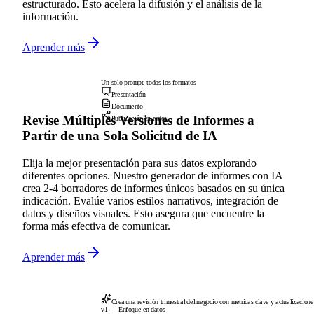
estructurado. Esto acelera la difusión y el análisis de la
información.
Aprender más
Un solo prompt, todos los formatos
Presentación
Documento
Revise Múltiples Versiones de Informes a
Publicación en redes
Partir de una Sola Solicitud de IA
Elija la mejor presentación para sus datos explorando
diferentes opciones. Nuestro generador de informes con IA
crea 2-4 borradores de informes únicos basados en su única
indicación. Evalúe varios estilos narrativos, integración de
datos y diseños visuales. Esto asegura que encuentre la
forma más efectiva de comunicar.
Aprender más
Crea una revisión trimestral del negocio con métricas clave y actualizacione
v1 — Enfoque en datos