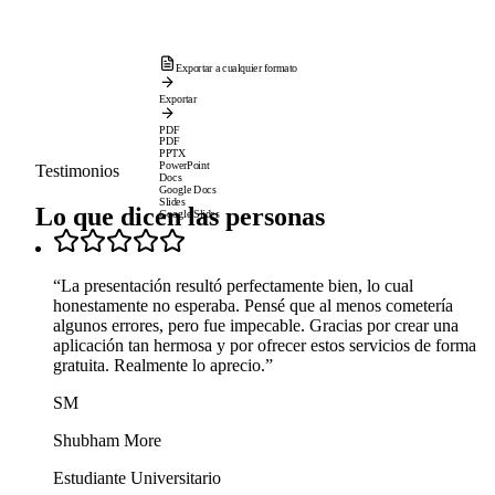
Exportar a cualquier formato
Exportar
PDF
PDF
PPTX
PowerPoint
Testimonios
Docs
Google Docs
Slides
Lo que dicen las personas
Google Slides
“
La presentación resultó perfectamente bien, lo cual
honestamente no esperaba. Pensé que al menos cometería
algunos errores, pero fue impecable. Gracias por crear una
aplicación tan hermosa y por ofrecer estos servicios de forma
gratuita. Realmente lo aprecio.
”
SM
Shubham More
Estudiante Universitario