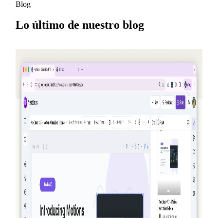
Blog
Lo último de nuestro blog
2026-05-25
Invita a tus amigos, obtén créditos —
NextDocs v1.10
Un nuevo programa de referidos que te otorga créditos a ti (y
a tu amigo) cada vez que alguien se registre, hasta 50 USD
al mes. Además, una página pública de Ofertas, modelos
Premium para Pro+ y Ultra, y un repaso muy necesario de
Memoria IA.
Leer más
2026-03-27
Totalmente agéntico: cómo NextDocs crea,
verifica y refina tus documentos y
presentaciones