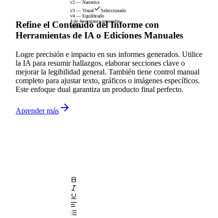
v2 — Narrativa
v3 — Visual
Seleccionado
v4 — Equilibrado
4 de 4 versiones generadas
Refine el Contenido del Informe con
100%
Herramientas de IA o Ediciones Manuales
Logre precisión e impacto en sus informes generados. Utilice
la IA para resumir hallazgos, elaborar secciones clave o
mejorar la legibilidad general. También tiene control manual
completo para ajustar texto, gráficos o imágenes específicos.
Este enfoque dual garantiza un producto final perfecto.
Aprender más