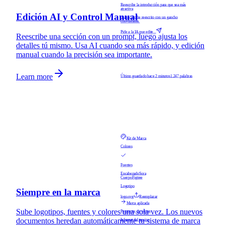
Reescribe la introducción para que sea más
atractiva
Edición AI y Control Manual
¡Listo! Lo he reescrito con un gancho
convincente.
Pide a la IA que edite...
Reescribe una sección con un prompt, luego ajusta los
detalles tú mismo. Usa AI cuando sea más rápido, y edición
manual cuando la precisión sea importante.
Learn more
Último guardado hace 2 minutos
1.247 palabras
Kit de Marca
Colores
Fuentes
Encabezado
Sora
Cuerpo
Figtree
Logotipo
Siempre en la marca
logo.svg
Reemplazar
Marca aplicada
Sube logotipos, fuentes y colores una sola vez. Los nuevos
Propuesta de ventas
documentos heredan automáticamente tu sistema de marca
Informe del equipo