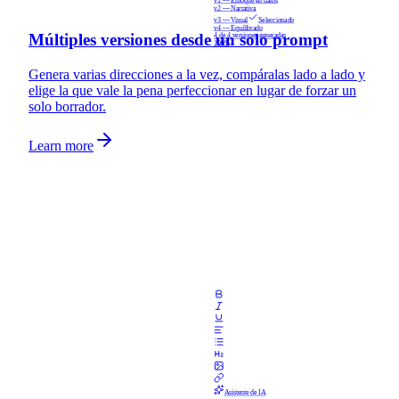
v1 — Enfoque en datos
v2 — Narrativa
v3 — Visual
Seleccionado
v4 — Equilibrado
Múltiples versiones desde un solo prompt
4 de 4 versiones generadas
100%
Genera varias direcciones a la vez, compáralas lado a lado y
elige la que vale la pena perfeccionar en lugar de forzar un
solo borrador.
Learn more
Asistente de IA