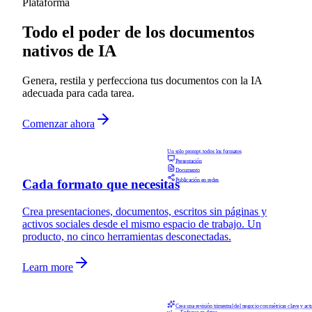
Plataforma
Todo el poder de los documentos
nativos de IA
Genera, restila y perfecciona tus documentos con la IA
adecuada para cada tarea.
Comenzar ahora
Un solo prompt, todos los formatos
Presentación
Documento
Publicación en redes
Cada formato que necesitas
Crea presentaciones, documentos, escritos sin páginas y
activos sociales desde el mismo espacio de trabajo. Un
producto, no cinco herramientas desconectadas.
Learn more
Crea una revisión trimestral del negocio con métricas clave y actu