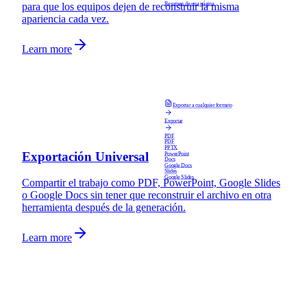
Resumen de una página
para que los equipos dejen de reconstruir la misma
apariencia cada vez.
Learn more
Exportar a cualquier formato
Exportar
PDF
PDF
PPTX
Exportación Universal
PowerPoint
Docs
Google Docs
Slides
Google Slides
Compartir el trabajo como PDF, PowerPoint, Google Slides
o Google Docs sin tener que reconstruir el archivo en otra
herramienta después de la generación.
Learn more