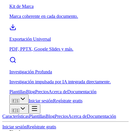
Kit de Marca
Marca coherente en cada documento.
Exportación Universal
PDF, PPTX, Google Slides y más.
Investigación Profunda
Investigación impulsada por IA integrada directamente.
Plantillas
Blog
Precios
Acerca de
Documentación
Iniciar sesión
Regístrate gratis
🇪🇸
🇪🇸
Características
Plantillas
Blog
Precios
Acerca de
Documentación
Iniciar sesión
Regístrate gratis