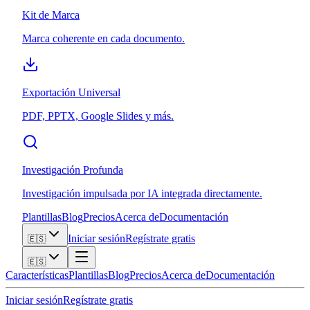
Kit de Marca
Marca coherente en cada documento.
Exportación Universal
PDF, PPTX, Google Slides y más.
Investigación Profunda
Investigación impulsada por IA integrada directamente.
Plantillas
Blog
Precios
Acerca de
Documentación
Iniciar sesión
Regístrate gratis
🇪🇸
🇪🇸
Características
Plantillas
Blog
Precios
Acerca de
Documentación
Iniciar sesión
Regístrate gratis