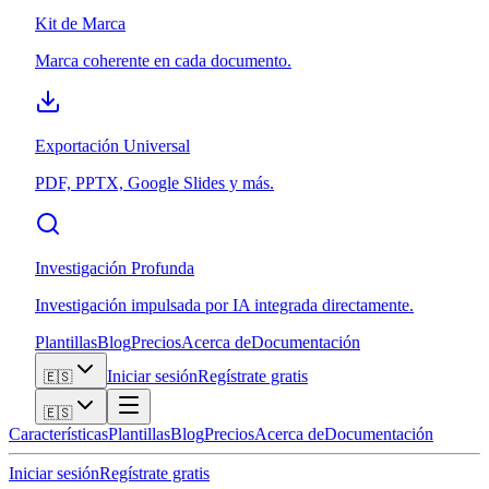
Kit de Marca
Marca coherente en cada documento.
Exportación Universal
PDF, PPTX, Google Slides y más.
Investigación Profunda
Investigación impulsada por IA integrada directamente.
Plantillas
Blog
Precios
Acerca de
Documentación
Iniciar sesión
Regístrate gratis
🇪🇸
🇪🇸
Características
Plantillas
Blog
Precios
Acerca de
Documentación
Iniciar sesión
Regístrate gratis